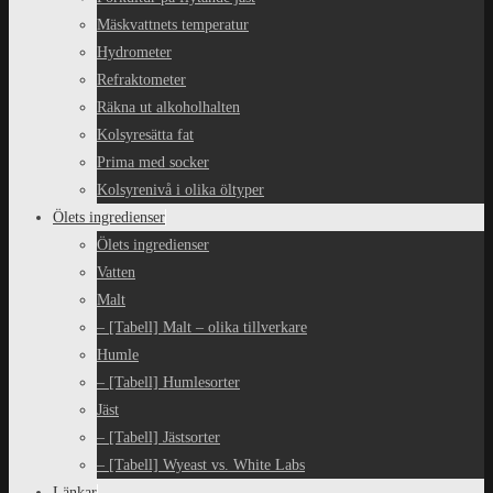
Mäskvattnets temperatur
Hydrometer
Refraktometer
Räkna ut alkoholhalten
Kolsyresätta fat
Prima med socker
Kolsyrenivå i olika öltyper
Ölets ingredienser
Ölets ingredienser
Vatten
Malt
– [Tabell] Malt – olika tillverkare
Humle
– [Tabell] Humlesorter
Jäst
– [Tabell] Jästsorter
– [Tabell] Wyeast vs. White Labs
Länkar