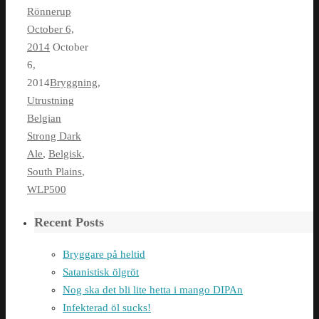
Rönnerup
October 6,
2014
October
6,
2014
Bryggning
,
Utrustning
Belgian
Strong Dark
Ale
,
Belgisk
,
South Plains
,
WLP500
Recent Posts
Bryggare på heltid
Satanistisk ölgröt
Nog ska det bli lite hetta i mango DIPAn
Infekterad öl sucks!