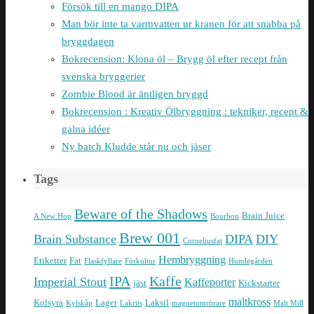
Försök till en mango DIPA
Man bör inte ta varmvatten ur kranen för att snabba på
bryggdagen
Bokrecension: Klona öl – Brygg öl efter recept från
svenska bryggerier
Zombie Blood är äntligen bryggd
Bokrecension : Kreativ Ölbryggning : tekniker, recept &
galna idéer
Ny batch Kludde står nu och jäser
Tags
Beware of the Shadows
Brain Juice
A New Hop
Bourbon
Brew 001
Brain Substance
DIPA
DIY
Corneliusfat
Hembryggning
Etiketter
Fat
Flaskfyllare
Förkultur
Humlegården
IPA
Kaffe
Imperial Stout
Kaffeporter
jäst
Kickstarter
maltkross
Kolsyra
Lager
Laksil
Kylskåp
Lakrits
magnetomrörare
Malt Mill