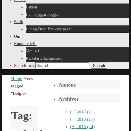
Länkar
Hembryggarbloggar
Butik
Living Dead Brewery paket
Om
Kommersiellt
Minus-1
Kickstarterkampanjen
Search for:
Search
Home
Posts
Annons
tagged
"Belgisk"
Archives
Tag:
[+]
2017 (1)
[+]
2016 (17)
[+]
2015 (24)