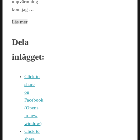
uppvärmning
kom jag …
Läs mer
Dela
inlägget:
Click to
share
on
Facebook
(Opens
in new
window)
Click to
share