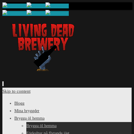
Skip to content
Blogg
Mina bryggder
Brygga öl hemma
Brygga öl hemma
Förkultur på flytande jäst