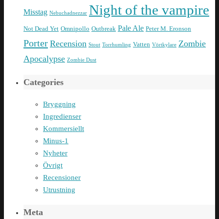
Night of the vampire
Misstag
Nebuchadnezzar
Pale Ale
Not Dead Yet
Omnipollo
Outbreak
Peter M. Eronson
Porter
Recension
Zombie
Vatten
Stout
Torrhumling
Vörtkylare
Apocalypse
Zombie Dust
Categories
Bryggning
Ingredienser
Kommersiellt
Minus-1
Nyheter
Övrigt
Recensioner
Utrustning
Meta