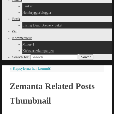
Länkar
Hembryggarbloggar
Butik
Living Dead Brewery paket
Om
Kommersiellt
Minus-1
Kickstarterkampanjen
Search for:
Search
«
Kapsylerna har kommit!
Zemanta Related Posts
Thumbnail