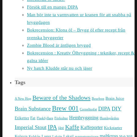
Försök till en mango DIPA
Man bör inte ta varmvatten ur kranen för att snabba på
bryggdagen
Bokrecension: Klona öl – Brygg öl efter recept från
svenska bryggerier
Zombie Blood är äntligen bryggd
Bokrecension : Kreativ Ölbryggning : tekniker, recept &
galna idéer
Ny batch Kludde står nu och jäser
Tags
Beware of the Shadows
Brain Juice
A New Hop
Bourbon
Brew 001
Brain Substance
DIPA
DIY
Corneliusfat
Hembryggning
Etiketter
Fat
Flaskfyllare
Förkultur
Humlegården
IPA
Kaffe
Imperial Stout
Kaffeporter
jäst
Kickstarter
maltkross
Kolsyra
Lager
Laksil
Kylskåp
Lakrits
magnetomrörare
Malt Mill