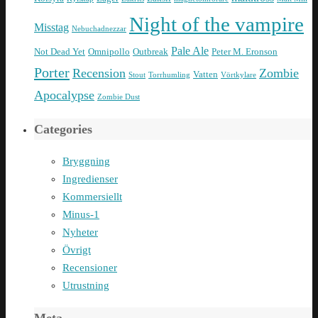
Night of the vampire
Misstag
Nebuchadnezzar
Pale Ale
Not Dead Yet
Omnipollo
Outbreak
Peter M. Eronson
Porter
Recension
Zombie
Vatten
Stout
Torrhumling
Vörtkylare
Apocalypse
Zombie Dust
Categories
Bryggning
Ingredienser
Kommersiellt
Minus-1
Nyheter
Övrigt
Recensioner
Utrustning
Meta