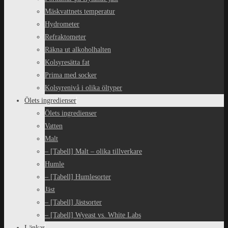
Mäskvattnets temperatur
Hydrometer
Refraktometer
Räkna ut alkoholhalten
Kolsyresätta fat
Prima med socker
Kolsyrenivå i olika öltyper
Ölets ingredienser
Ölets ingredienser
Vatten
Malt
– [Tabell] Malt – olika tillverkare
Humle
– [Tabell] Humlesorter
Jäst
– [Tabell] Jästsorter
– [Tabell] Wyeast vs. White Labs
Länkar