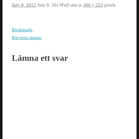
July 8, 2013
July 8, 2013
Full size is
300 × 223
pixels
Bookmark
.
Previous image
Lämna ett svar