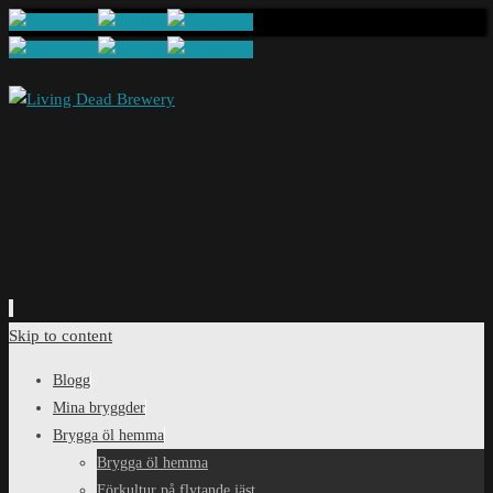
Skip to content
Blogg
Mina bryggder
Brygga öl hemma
Brygga öl hemma
Förkultur på flytande jäst