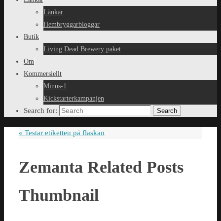
Länkar
Hembryggarbloggar
Butik
Living Dead Brewery paket
Om
Kommersiellt
Minus-1
Kickstarterkampanjen
Search for:
Search
«
Testar etiketten på flaskan
Zemanta Related Posts
Thumbnail