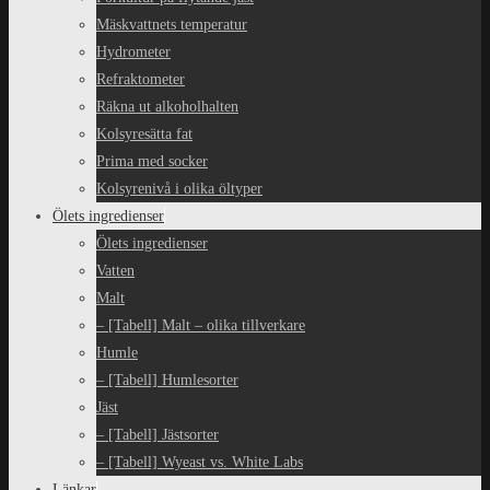
Mäskvattnets temperatur
Hydrometer
Refraktometer
Räkna ut alkoholhalten
Kolsyresätta fat
Prima med socker
Kolsyrenivå i olika öltyper
Ölets ingredienser
Ölets ingredienser
Vatten
Malt
– [Tabell] Malt – olika tillverkare
Humle
– [Tabell] Humlesorter
Jäst
– [Tabell] Jästsorter
– [Tabell] Wyeast vs. White Labs
Länkar