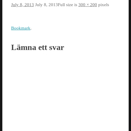
July 8, 2013
July 8, 2013
Full size is
300 × 200
pixels
Bookmark
.
Lämna ett svar