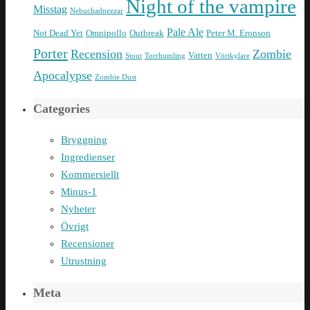
Night of the vampire
Misstag
Nebuchadnezzar
Pale Ale
Not Dead Yet
Omnipollo
Outbreak
Peter M. Eronson
Porter
Recension
Zombie
Vatten
Stout
Torrhumling
Vörtkylare
Apocalypse
Zombie Dust
Categories
Bryggning
Ingredienser
Kommersiellt
Minus-1
Nyheter
Övrigt
Recensioner
Utrustning
Meta