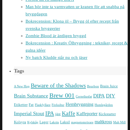
Man bör inte ta varmvatten ur kranen för att snabba på
bryggdagen
Bokrecension: Klona öl – Brygg öl efter recept från
svenska bryggerier
Zombie Blood är äntligen bryggd
Bokrecension : Kreativ Ölbryggning : tekniker, recept &
galna idéer
Ny batch Kludde står nu och jäser
Tags
Beware of the Shadows
Brain Juice
A New Hop
Bourbon
Brew 001
Brain Substance
DIPA
DIY
Corneliusfat
Hembryggning
Etiketter
Fat
Flaskfyllare
Förkultur
Humlegården
IPA
Kaffe
Imperial Stout
Kaffeporter
jäst
Kickstarter
maltkross
Kolsyra
Lager
Laksil
Kylskåp
Lakrits
magnetomrörare
Malt Mill