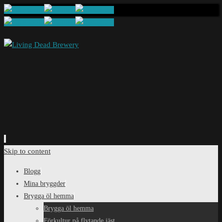
Skip to content
Blogg
Mina bryggder
Brygga öl hemma
Brygga öl hemma
Förkultur på flytande jäst