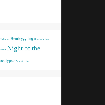
Hembryggning
Förkultur
Humlegården
Night of the
ezzar
ocalypse
Zombie Dust