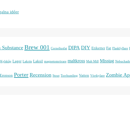
galna idéer
Brew 001
n Substance
DIPA
DIY
Etiketter
Fat
Corneliusfat
Flaskfyllare
maltkross
Misstag
Lager
Laksil
Kylskåp
Lakrits
magnetomrörare
Malt Mill
Nebuchadn
Porter
Recension
Zombie Ap
 Eronson
Vatten
Stout
Torrhumling
Vörtkylare