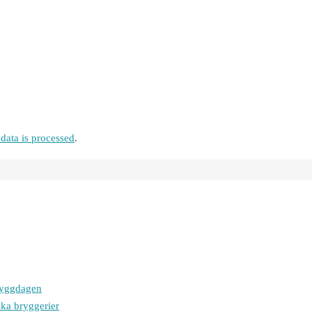
ata is processed
.
bryggdagen
ska bryggerier