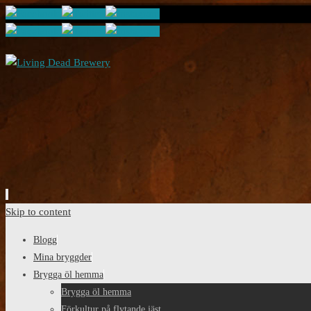
Skip to content
Blogg
Mina bryggder
Brygga öl hemma
Brygga öl hemma
Förkultur på flytande jäst