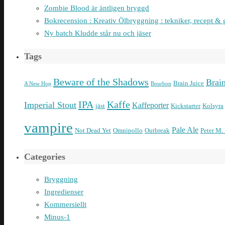
Zombie Blood är äntligen bryggd
Bokrecension : Kreativ Ölbryggning : tekniker, recept & 
Ny batch Kludde står nu och jäser
Tags
Beware of the Shadows
Brai
Brain Juice
A New Hop
Bourbon
IPA
Kaffe
Imperial Stout
Kaffeporter
jäst
Kickstarter
Kolsyra
vampire
Pale Ale
Not Dead Yet
Omnipollo
Outbreak
Peter M.
Categories
Bryggning
Ingredienser
Kommersiellt
Minus-1