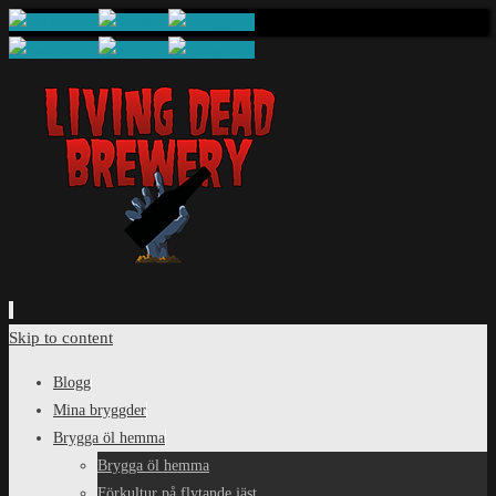
Skip to content
Blogg
Mina bryggder
Brygga öl hemma
Brygga öl hemma
Förkultur på flytande jäst