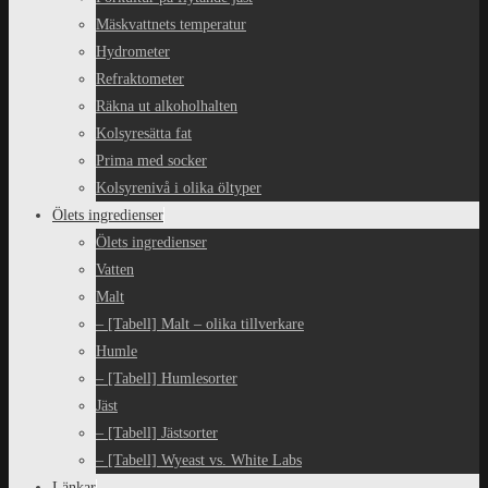
Mäskvattnets temperatur
Hydrometer
Refraktometer
Räkna ut alkoholhalten
Kolsyresätta fat
Prima med socker
Kolsyrenivå i olika öltyper
Ölets ingredienser
Ölets ingredienser
Vatten
Malt
– [Tabell] Malt – olika tillverkare
Humle
– [Tabell] Humlesorter
Jäst
– [Tabell] Jästsorter
– [Tabell] Wyeast vs. White Labs
Länkar