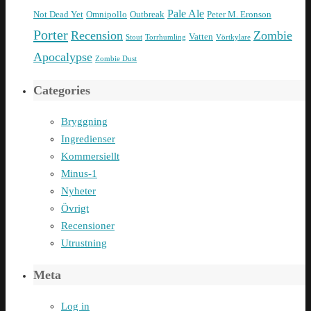
Pale Ale
Not Dead Yet
Omnipollo
Outbreak
Peter M. Eronson
Porter
Recension
Zombie
Vatten
Stout
Torrhumling
Vörtkylare
Apocalypse
Zombie Dust
Categories
Bryggning
Ingredienser
Kommersiellt
Minus-1
Nyheter
Övrigt
Recensioner
Utrustning
Meta
Log in