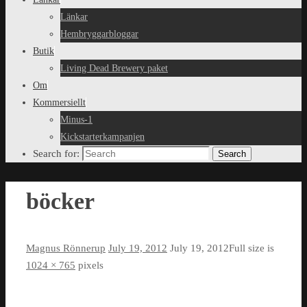
Länkar
Hembryggarbloggar
Butik
Living Dead Brewery paket
Om
Kommersiellt
Minus-1
Kickstarterkampanjen
Search for:
Search
böcker
Magnus Rönnerup
July 19, 2012
July 19, 2012
Full size is
1024 × 765
pixels