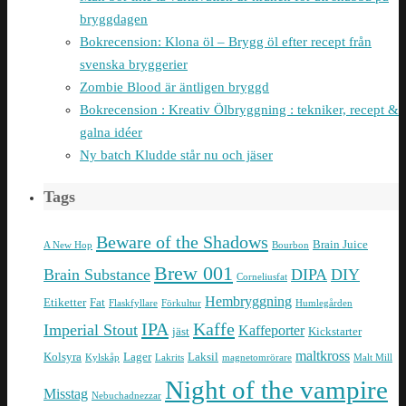
bryggdagen
Bokrecension: Klona öl – Brygg öl efter recept från
svenska bryggerier
Zombie Blood är äntligen bryggd
Bokrecension : Kreativ Ölbryggning : tekniker, recept &
galna idéer
Ny batch Kludde står nu och jäser
Tags
Beware of the Shadows
Brain Juice
A New Hop
Bourbon
Brew 001
Brain Substance
DIPA
DIY
Corneliusfat
Hembryggning
Etiketter
Fat
Flaskfyllare
Förkultur
Humlegården
IPA
Kaffe
Imperial Stout
Kaffeporter
jäst
Kickstarter
maltkross
Kolsyra
Lager
Laksil
Kylskåp
Lakrits
magnetomrörare
Malt Mill
Night of the vampire
Misstag
Nebuchadnezzar