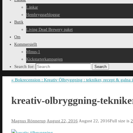
Länkar
Hembryggarbloggar
Butik
Living Dead Brewery paket
Om
Kommersiellt
Minus-1
Kickstarterkampanjen
Search for:
Search
«
Bokrecension : Kreativ Ölbryggning : tekniker, recept & galna 
kreativ-olbryggning-teknike
Magnus Rönnerup
August 22, 2016
August 22, 2016
Full size is
2