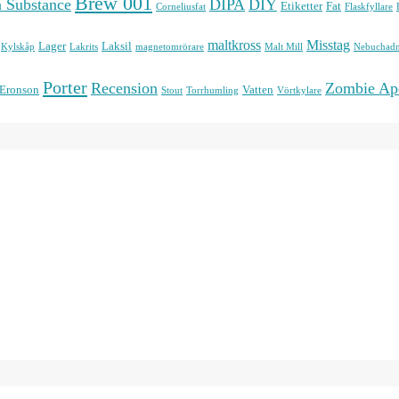
Brew 001
n Substance
DIPA
DIY
Etiketter
Fat
Corneliusfat
Flaskfyllare
maltkross
Misstag
Lager
Laksil
Kylskåp
Lakrits
magnetomrörare
Malt Mill
Nebuchadn
Porter
Recension
Zombie Ap
 Eronson
Vatten
Stout
Torrhumling
Vörtkylare