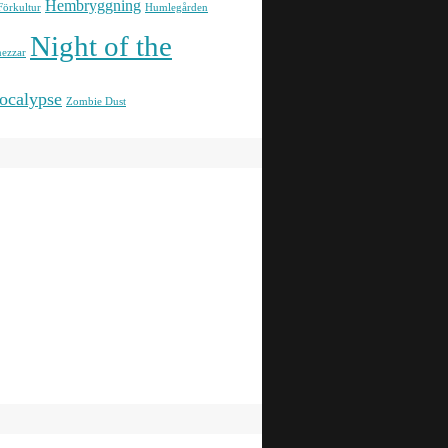
Hembryggning
Förkultur
Humlegården
Night of the
ezzar
ocalypse
Zombie Dust