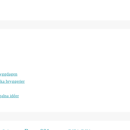
bryggdagen
ska bryggerier
galna idéer