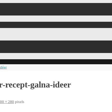
idéer
r-recept-galna-ideer
00 × 280
pixels