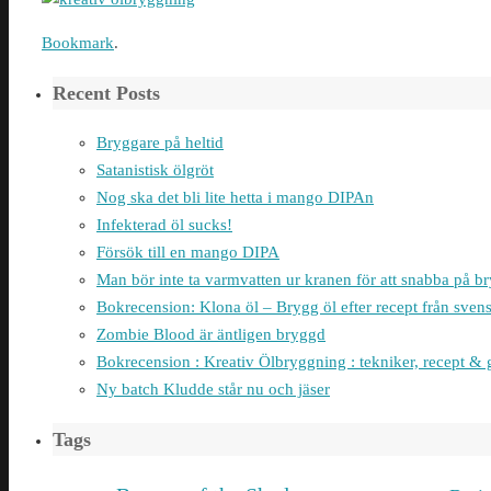
Bookmark
.
Recent Posts
Bryggare på heltid
Satanistisk ölgröt
Nog ska det bli lite hetta i mango DIPAn
Infekterad öl sucks!
Försök till en mango DIPA
Man bör inte ta varmvatten ur kranen för att snabba på 
Bokrecension: Klona öl – Brygg öl efter recept från sven
Zombie Blood är äntligen bryggd
Bokrecension : Kreativ Ölbryggning : tekniker, recept & 
Ny batch Kludde står nu och jäser
Tags