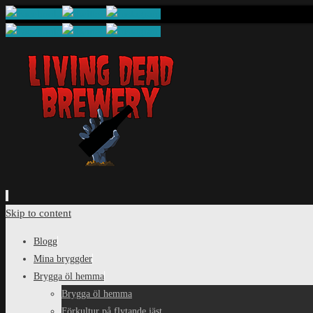
Skip to content
Blogg
Mina bryggder
Brygga öl hemma
Brygga öl hemma
Förkultur på flytande jäst