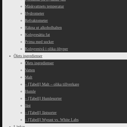
Mäskvattnets temperatur
Hydrometer
Refraktometer
Räkna ut alkoholhalten
Kolsyresätta fat
Prima med socker
Kolsyrenivå i olika öltyper
Ölets ingredienser
Ölets ingredienser
Vatten
Malt
– [Tabell] Malt – olika tillverkare
Humle
– [Tabell] Humlesorter
Jäst
– [Tabell] Jästsorter
– [Tabell] Wyeast vs. White Labs
Länkar