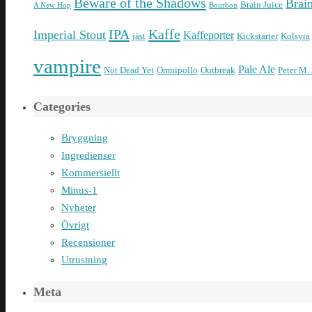
Beware of the Shadows
Brai
Brain Juice
A New Hop
Bourbon
IPA
Kaffe
Imperial Stout
Kaffeporter
jäst
Kickstarter
Kolsyra
vampire
Pale Ale
Not Dead Yet
Omnipollo
Outbreak
Peter M.
Categories
Bryggning
Ingredienser
Kommersiellt
Minus-1
Nyheter
Övrigt
Recensioner
Utrustning
Meta