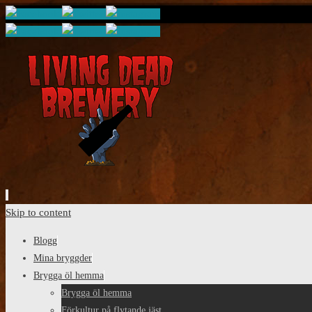
Skip to content
Blogg
Mina bryggder
Brygga öl hemma
Brygga öl hemma
Förkultur på flytande jäst