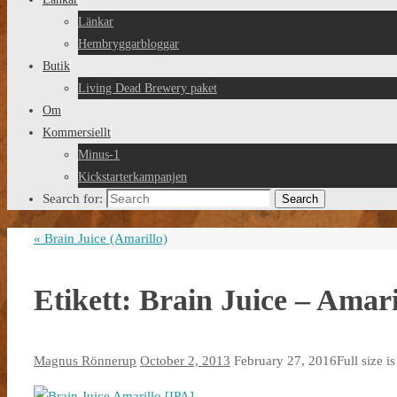
Länkar
Hembryggarbloggar
Butik
Living Dead Brewery paket
Om
Kommersiellt
Minus-1
Kickstarterkampanjen
Search for:
Search
«
Brain Juice (Amarillo)
Etikett: Brain Juice – Amari
Magnus Rönnerup
October 2, 2013
February 27, 2016
Full size i