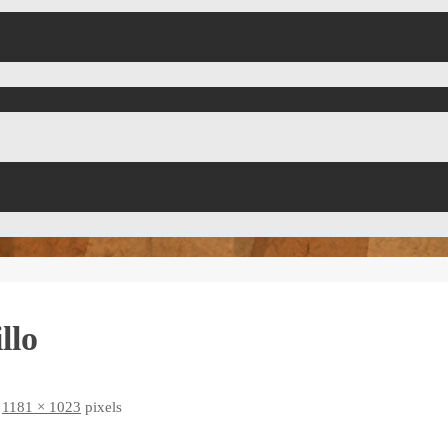
llo
s
1181 × 1023
pixels