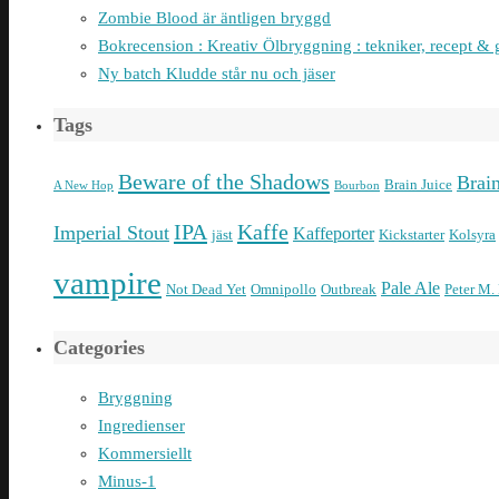
Zombie Blood är äntligen bryggd
Bokrecension : Kreativ Ölbryggning : tekniker, recept & 
Ny batch Kludde står nu och jäser
Tags
Beware of the Shadows
Brai
Brain Juice
A New Hop
Bourbon
IPA
Kaffe
Imperial Stout
Kaffeporter
jäst
Kickstarter
Kolsyra
vampire
Pale Ale
Not Dead Yet
Omnipollo
Outbreak
Peter M.
Categories
Bryggning
Ingredienser
Kommersiellt
Minus-1