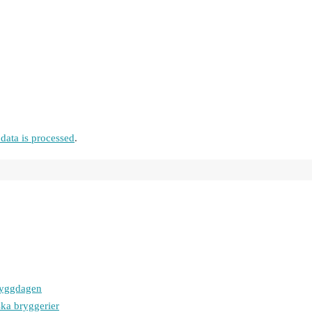
ata is processed
.
bryggdagen
ska bryggerier