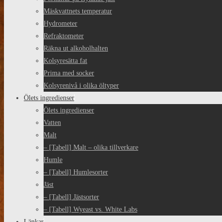
Mäskvattnets temperatur
Hydrometer
Refraktometer
Räkna ut alkoholhalten
Kolsyresätta fat
Prima med socker
Kolsyrenivå i olika öltyper
Ölets ingredienser
Ölets ingredienser
Vatten
Malt
– [Tabell] Malt – olika tillverkare
Humle
– [Tabell] Humlesorter
Jäst
– [Tabell] Jästsorter
– [Tabell] Wyeast vs. White Labs
Länkar