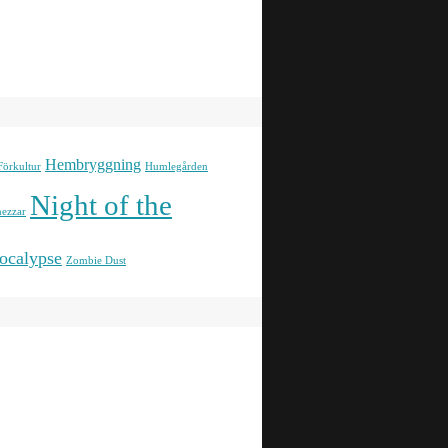
Hembryggning
Förkultur
Humlegården
Night of the
ezzar
ocalypse
Zombie Dust