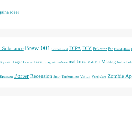
galna idéer
Brew 001
n Substance
DIPA
DIY
Etiketter
Fat
Corneliusfat
Flaskfyllare
maltkross
Misstag
Lager
Laksil
Kylskåp
Lakrits
magnetomrörare
Malt Mill
Nebuchadn
Porter
Recension
Zombie Ap
 Eronson
Vatten
Stout
Torrhumling
Vörtkylare