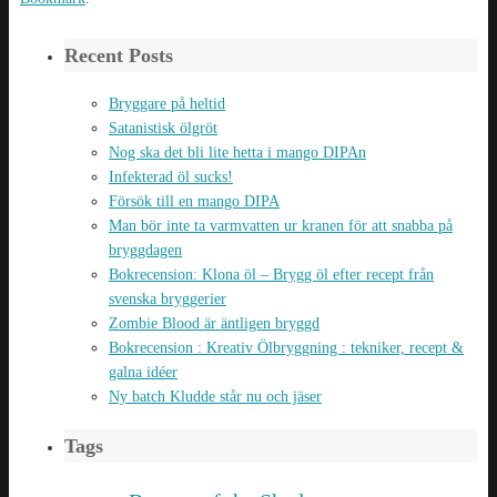
Recent Posts
Bryggare på heltid
Satanistisk ölgröt
Nog ska det bli lite hetta i mango DIPAn
Infekterad öl sucks!
Försök till en mango DIPA
Man bör inte ta varmvatten ur kranen för att snabba på
bryggdagen
Bokrecension: Klona öl – Brygg öl efter recept från
svenska bryggerier
Zombie Blood är äntligen bryggd
Bokrecension : Kreativ Ölbryggning : tekniker, recept &
galna idéer
Ny batch Kludde står nu och jäser
Tags