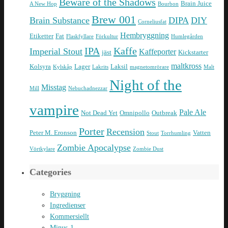
Beware of the Shadows
Brain Juice
A New Hop
Bourbon
Brew 001
Brain Substance
DIPA
DIY
Corneliusfat
Hembryggning
Etiketter
Fat
Flaskfyllare
Förkultur
Humlegården
IPA
Kaffe
Imperial Stout
Kaffeporter
jäst
Kickstarter
maltkross
Kolsyra
Lager
Laksil
Kylskåp
Lakrits
magnetomrörare
Malt
Night of the
Misstag
Mill
Nebuchadnezzar
vampire
Pale Ale
Not Dead Yet
Omnipollo
Outbreak
Porter
Recension
Peter M. Eronson
Vatten
Stout
Torrhumling
Zombie Apocalypse
Vörtkylare
Zombie Dust
Categories
Bryggning
Ingredienser
Kommersiellt
Minus-1