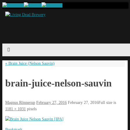
«
Brain Juice (Nelson Sauvin)
brain-juice-nelson-sauvin
Magnus Rönnerup
February 27, 2016
February 27, 2016
Full size is
1181 × 1031
pixels
Bookmark
.