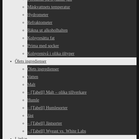
Mäskvattnets temperatur
Hydrometer
Refraktometer
Räkna ut alkoholhalten
Kolsyresätta fat
Prima med socker
Kolsyrenivå i olika öltyper
Ölets ingredienser
Ölets ingredienser
Vatten
Malt
– [Tabell] Malt – olika tillverkare
Humle
– [Tabell] Humlesorter
Jäst
– [Tabell] Jästsorter
– [Tabell] Wyeast vs. White Labs
Länkar