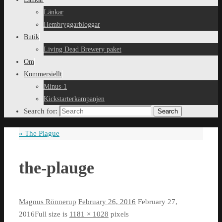
Länkar
Hembryggarbloggar
Butik
Living Dead Brewery paket
Om
Kommersiellt
Minus-1
Kickstarterkampanjen
Search for:
Search
«
The Plague
the-plauge
Magnus Rönnerup
February 26, 2016
February 27,
2016
Full size is
1181 × 1028
pixels