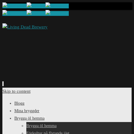
Skip to content
Blogg
Mina bryggder
Brygga öl hemma
Brygga öl hemma
Förkultur på flytande jäst