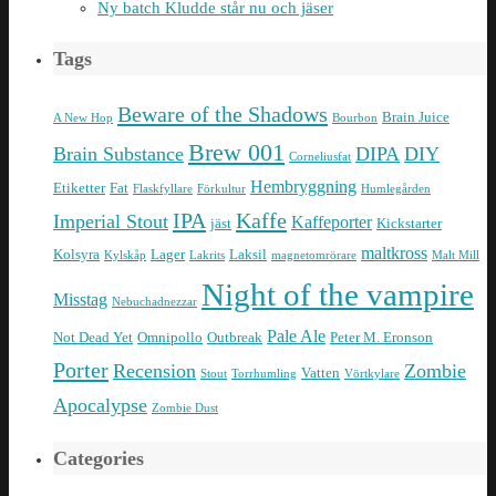
Ny batch Kludde står nu och jäser
Tags
Beware of the Shadows
Brain Juice
A New Hop
Bourbon
Brew 001
Brain Substance
DIPA
DIY
Corneliusfat
Hembryggning
Etiketter
Fat
Flaskfyllare
Förkultur
Humlegården
IPA
Kaffe
Imperial Stout
Kaffeporter
jäst
Kickstarter
maltkross
Kolsyra
Lager
Laksil
Kylskåp
Lakrits
magnetomrörare
Malt Mill
Night of the vampire
Misstag
Nebuchadnezzar
Pale Ale
Not Dead Yet
Omnipollo
Outbreak
Peter M. Eronson
Porter
Recension
Zombie
Vatten
Stout
Torrhumling
Vörtkylare
Apocalypse
Zombie Dust
Categories