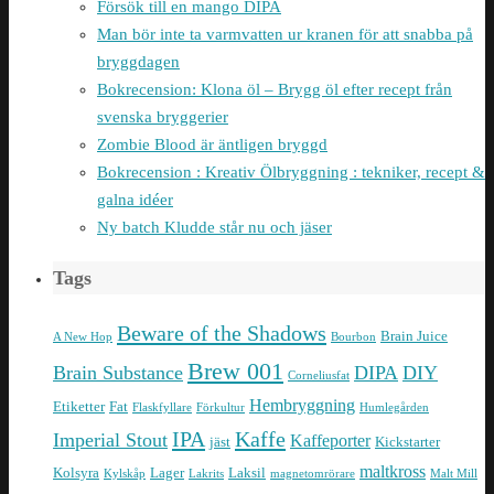
Försök till en mango DIPA
Man bör inte ta varmvatten ur kranen för att snabba på
bryggdagen
Bokrecension: Klona öl – Brygg öl efter recept från
svenska bryggerier
Zombie Blood är äntligen bryggd
Bokrecension : Kreativ Ölbryggning : tekniker, recept &
galna idéer
Ny batch Kludde står nu och jäser
Tags
Beware of the Shadows
Brain Juice
A New Hop
Bourbon
Brew 001
Brain Substance
DIPA
DIY
Corneliusfat
Hembryggning
Etiketter
Fat
Flaskfyllare
Förkultur
Humlegården
IPA
Kaffe
Imperial Stout
Kaffeporter
jäst
Kickstarter
maltkross
Kolsyra
Lager
Laksil
Kylskåp
Lakrits
magnetomrörare
Malt Mill