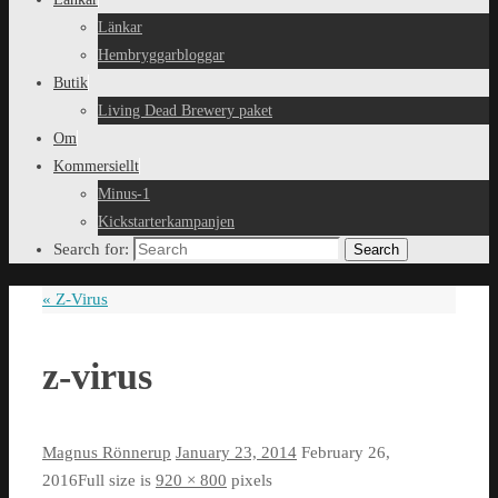
Länkar
Hembryggarbloggar
Butik
Living Dead Brewery paket
Om
Kommersiellt
Minus-1
Kickstarterkampanjen
Search for:
Search
«
Z-Virus
z-virus
Magnus Rönnerup
January 23, 2014
February 26,
2016
Full size is
920 × 800
pixels