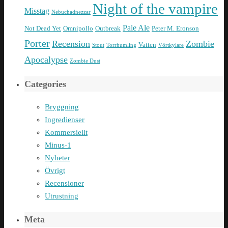
Night of the vampire
Misstag
Nebuchadnezzar
Pale Ale
Not Dead Yet
Omnipollo
Outbreak
Peter M. Eronson
Porter
Recension
Zombie
Vatten
Stout
Torrhumling
Vörtkylare
Apocalypse
Zombie Dust
Categories
Bryggning
Ingredienser
Kommersiellt
Minus-1
Nyheter
Övrigt
Recensioner
Utrustning
Meta