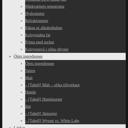
Mäskvattnets temperatur
Hydrometer
Refraktometer
Räkna ut alkoholhalten
Kolsyresätta fat
Prima med socker
Kolsyrenivå i olika öltyper
Ölets ingredienser
Ölets ingredienser
Vatten
Malt
– [Tabell] Malt – olika tillverkare
Humle
– [Tabell] Humlesorter
Jäst
– [Tabell] Jästsorter
– [Tabell] Wyeast vs. White Labs
Länkar