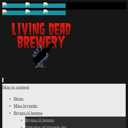
Skip to content
Blogg
Mina bryggder
Brygga öl hemma
Brygga öl hemma
Förkultur på flytande jäst