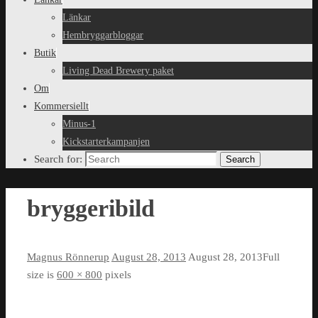
Länkar
Hembryggarbloggar
Butik
Living Dead Brewery paket
Om
Kommersiellt
Minus-1
Kickstarterkampanjen
Search for:
Search
bryggeribild
Magnus Rönnerup
August 28, 2013
August 28, 2013
Full
size is
600 × 800
pixels