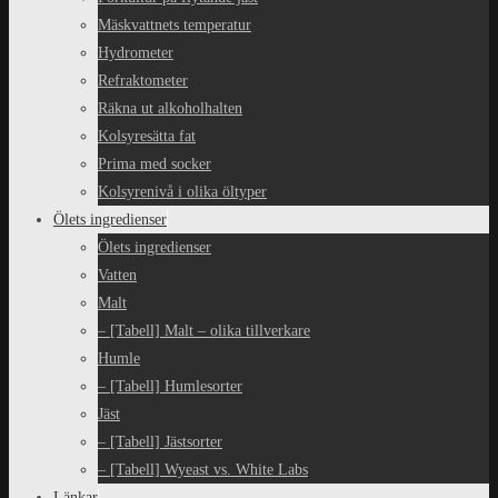
Mäskvattnets temperatur
Hydrometer
Refraktometer
Räkna ut alkoholhalten
Kolsyresätta fat
Prima med socker
Kolsyrenivå i olika öltyper
Ölets ingredienser
Ölets ingredienser
Vatten
Malt
– [Tabell] Malt – olika tillverkare
Humle
– [Tabell] Humlesorter
Jäst
– [Tabell] Jästsorter
– [Tabell] Wyeast vs. White Labs
Länkar