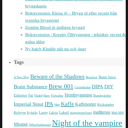
bryggdagen
Bokrecension: Klona öl – Brygg öl efter recept från
svenska bryggerier
Zombie Blood är äntligen bryggd
Bokrecension : Kreativ Ölbryggning : tekniker, recept &
galna idéer
Ny batch Kludde står nu och jäser
Tags
Beware of the Shadows
Brain Juice
A New Hop
Bourbon
Brew 001
Brain Substance
DIPA
DIY
Corneliusfat
Hembryggning
Etiketter
Fat
Flaskfyllare
Förkultur
Humlegården
IPA
Kaffe
Imperial Stout
Kaffeporter
jäst
Kickstarter
maltkross
Kolsyra
Lager
Laksil
Kylskåp
Lakrits
magnetomrörare
Malt Mill
Night of the vampire
Misstag
Nebuchadnezzar