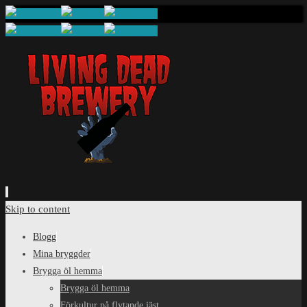
Skip to content
Blogg
Mina bryggder
Brygga öl hemma
Brygga öl hemma
Förkultur på flytande jäst