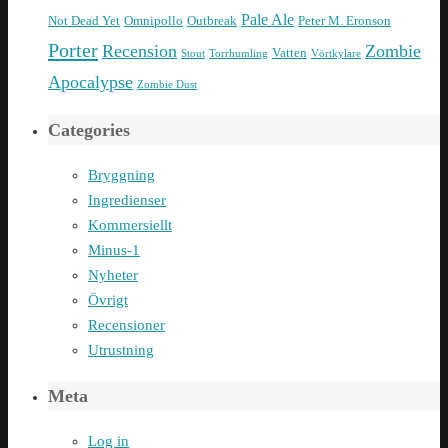
Pale Ale
Not Dead Yet
Omnipollo
Outbreak
Peter M. Eronson
Porter
Recension
Zombie
Vatten
Stout
Torrhumling
Vörtkylare
Apocalypse
Zombie Dust
Categories
Bryggning
Ingredienser
Kommersiellt
Minus-1
Nyheter
Övrigt
Recensioner
Utrustning
Meta
Log in