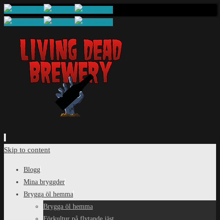
Skip to content
Blogg
Mina bryggder
Brygga öl hemma
Brygga öl hemma
Förkultur på flytande jäst