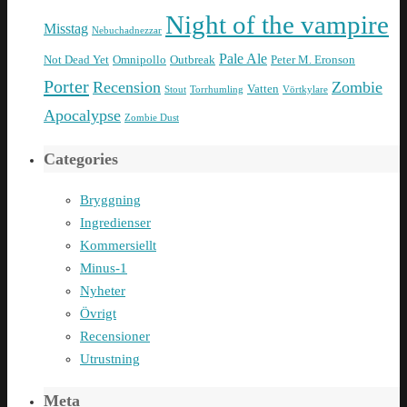
Night of the vampire
Misstag
Nebuchadnezzar
Pale Ale
Not Dead Yet
Omnipollo
Outbreak
Peter M. Eronson
Porter
Recension
Zombie
Vatten
Stout
Torrhumling
Vörtkylare
Apocalypse
Zombie Dust
Categories
Bryggning
Ingredienser
Kommersiellt
Minus-1
Nyheter
Övrigt
Recensioner
Utrustning
Meta