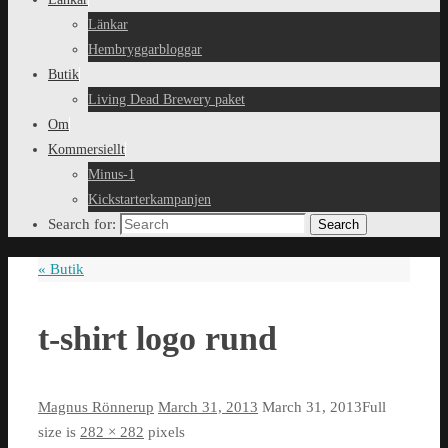
Länkar
Hembryggarbloggar
Butik
Living Dead Brewery paket
Om
Kommersiellt
Minus-1
Kickstarterkampanjen
Search for:
Search
«
Butik
t-shirt logo rund
Magnus Rönnerup
March 31, 2013
March 31, 2013
Full
size is
282 × 282
pixels