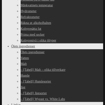
Mäskvattnets temperatur
Hydrometer
Refraktometer
Räkna ut alkoholhalten
Kolsyresätta fat
Prima med socker
Kolsyrenivå i olika öltyper
Ölets ingredienser
Ölets ingredienser
Vatten
Malt
– [Tabell] Malt – olika tillverkare
Humle
– [Tabell] Humlesorter
Jäst
– [Tabell] Jästsorter
– [Tabell] Wyeast vs. White Labs
Länkar