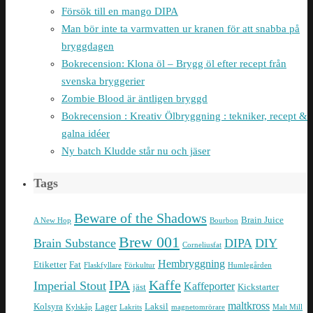
Försök till en mango DIPA
Man bör inte ta varmvatten ur kranen för att snabba på
bryggdagen
Bokrecension: Klona öl – Brygg öl efter recept från
svenska bryggerier
Zombie Blood är äntligen bryggd
Bokrecension : Kreativ Ölbryggning : tekniker, recept &
galna idéer
Ny batch Kludde står nu och jäser
Tags
Beware of the Shadows
Brain Juice
A New Hop
Bourbon
Brew 001
Brain Substance
DIPA
DIY
Corneliusfat
Hembryggning
Etiketter
Fat
Flaskfyllare
Förkultur
Humlegården
IPA
Kaffe
Imperial Stout
Kaffeporter
jäst
Kickstarter
maltkross
Kolsyra
Lager
Laksil
Kylskåp
Lakrits
magnetomrörare
Malt Mill