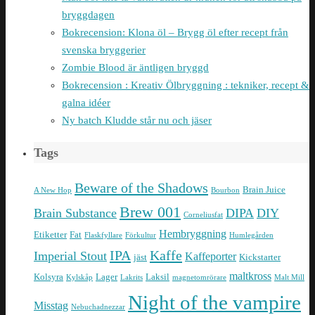
bryggdagen
Bokrecension: Klona öl – Brygg öl efter recept från
svenska bryggerier
Zombie Blood är äntligen bryggd
Bokrecension : Kreativ Ölbryggning : tekniker, recept &
galna idéer
Ny batch Kludde står nu och jäser
Tags
Beware of the Shadows
Brain Juice
A New Hop
Bourbon
Brew 001
Brain Substance
DIPA
DIY
Corneliusfat
Hembryggning
Etiketter
Fat
Flaskfyllare
Förkultur
Humlegården
IPA
Kaffe
Imperial Stout
Kaffeporter
jäst
Kickstarter
maltkross
Kolsyra
Lager
Laksil
Kylskåp
Lakrits
magnetomrörare
Malt Mill
Night of the vampire
Misstag
Nebuchadnezzar