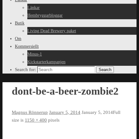
Länkar
Hembryggarbloggar
Butik
Living Dead Brewery paket
Om
Kommersiellt
Minus-1
Kickstarterkampanjen
Search for:
Search
dont-be-a-beer-zombie2
Magnus Rönnerup
January 5, 2014
January 5, 2014
Full
size is
1150 × 400
pixels