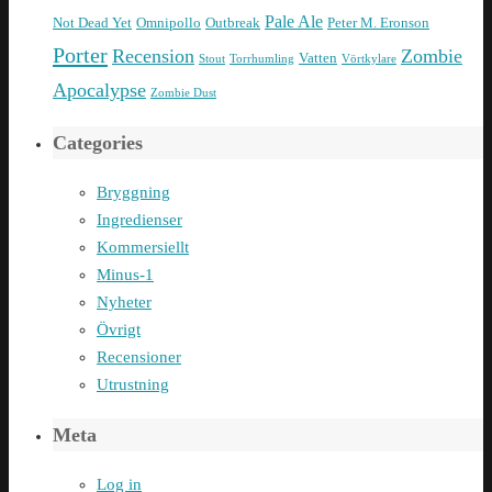
Pale Ale
Not Dead Yet
Omnipollo
Outbreak
Peter M. Eronson
Porter
Recension
Zombie
Vatten
Stout
Torrhumling
Vörtkylare
Apocalypse
Zombie Dust
Categories
Bryggning
Ingredienser
Kommersiellt
Minus-1
Nyheter
Övrigt
Recensioner
Utrustning
Meta
Log in