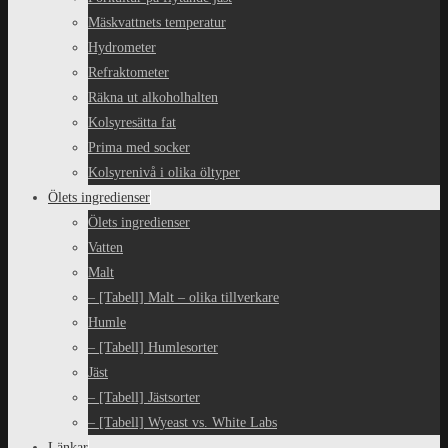
Mäskvattnets temperatur
Hydrometer
Refraktometer
Räkna ut alkoholhalten
Kolsyresätta fat
Prima med socker
Kolsyrenivå i olika öltyper
Ölets ingredienser
Ölets ingredienser
Vatten
Malt
– [Tabell] Malt – olika tillverkare
Humle
– [Tabell] Humlesorter
Jäst
– [Tabell] Jästsorter
– [Tabell] Wyeast vs. White Labs
Länkar