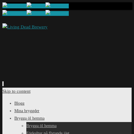
Skip to content
Blogg
Mina bryggder
Brygga öl hemma
Brygga öl hemma
Förkultur på flytande jäst