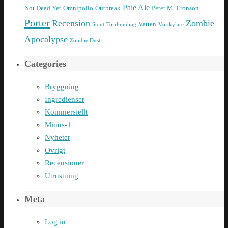
Pale Ale
Not Dead Yet
Omnipollo
Outbreak
Peter M. Eronson
Porter
Recension
Zombie
Vatten
Stout
Torrhumling
Vörtkylare
Apocalypse
Zombie Dust
Categories
Bryggning
Ingredienser
Kommersiellt
Minus-1
Nyheter
Övrigt
Recensioner
Utrustning
Meta
Log in