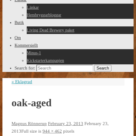
Länkar
Hembryggarbloggar
Butik
Living Dead Brewery paket
Om
Kommersiellt
Minus-1
Kickstarterkampanjen
Search for:
Search
«
Eklagrad
oak-aged
Magnus Rönnerup
February 23, 2013
February 23,
2013
Full size is
944 × 462
pixels