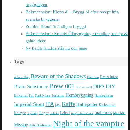
bryggdagen
Bokrecension: Klona öl – Brygg öl efter recept från
svenska bryggerier
Zombie Blood är äntligen bryggd
Bokrecension : Kreativ Ölbryggning : tekniker, recept &
galna idéer
Ny batch Kludde står nu och jäser
Tags
Beware of the Shadows
Brain Juice
A New Hop
Bourbon
Brew 001
Brain Substance
DIPA
DIY
Corneliusfat
Hembryggning
Etiketter
Fat
Flaskfyllare
Förkultur
Humlegården
IPA
Kaffe
Imperial Stout
Kaffeporter
jäst
Kickstarter
maltkross
Kolsyra
Lager
Laksil
Kylskåp
Lakrits
magnetomrörare
Malt Mill
Night of the vampire
Misstag
Nebuchadnezzar