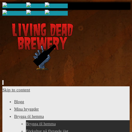
Skip to content
Blogg
Mina bryggder
Brygga öl hemma
Brygga öl hemma
Förkultur på flytande jäst