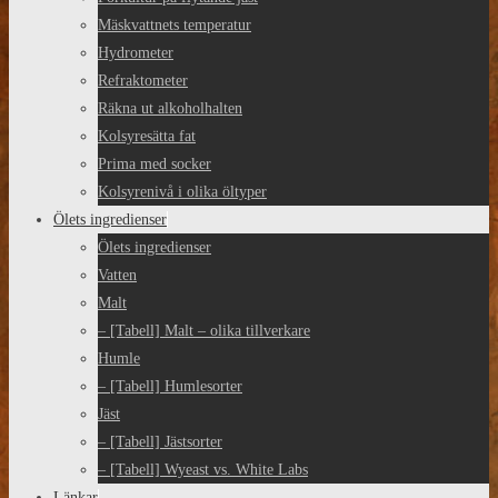
Mäskvattnets temperatur
Hydrometer
Refraktometer
Räkna ut alkoholhalten
Kolsyresätta fat
Prima med socker
Kolsyrenivå i olika öltyper
Ölets ingredienser
Ölets ingredienser
Vatten
Malt
– [Tabell] Malt – olika tillverkare
Humle
– [Tabell] Humlesorter
Jäst
– [Tabell] Jästsorter
– [Tabell] Wyeast vs. White Labs
Länkar