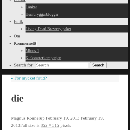
Länkar
Hembryggarbloggar
Butik
Living Dead Brewery paket
Om
Kommersiellt
Minus-1
Kickstarterkampanjen
Search for:
Search
«
För mycket fritid?
die
Magnus Rönnerup
February 19, 2013
February 19,
2013
Full size is
852 × 315
pixels