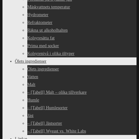
Mäskvattnets temperatur
Hydrometer
Refraktometer
Räkna ut alkoholhalten
Kolsyresätta fat
Prima med socker
Kolsyrenivå i olika öltyper
Ölets ingredienser
Ölets ingredienser
Vatten
Malt
– [Tabell] Malt – olika tillverkare
Humle
– [Tabell] Humlesorter
Jäst
– [Tabell] Jästsorter
– [Tabell] Wyeast vs. White Labs
Länkar