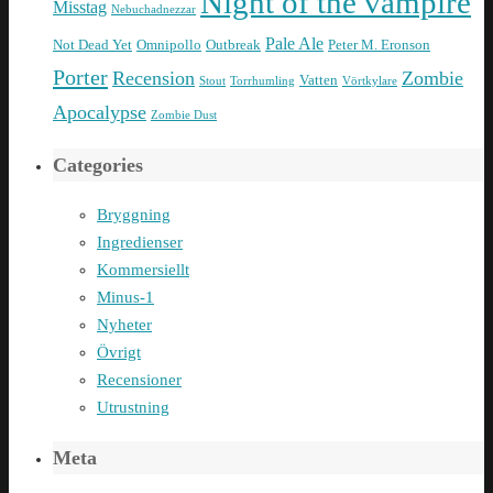
Night of the vampire
Misstag
Nebuchadnezzar
Pale Ale
Not Dead Yet
Omnipollo
Outbreak
Peter M. Eronson
Porter
Recension
Zombie
Vatten
Stout
Torrhumling
Vörtkylare
Apocalypse
Zombie Dust
Categories
Bryggning
Ingredienser
Kommersiellt
Minus-1
Nyheter
Övrigt
Recensioner
Utrustning
Meta