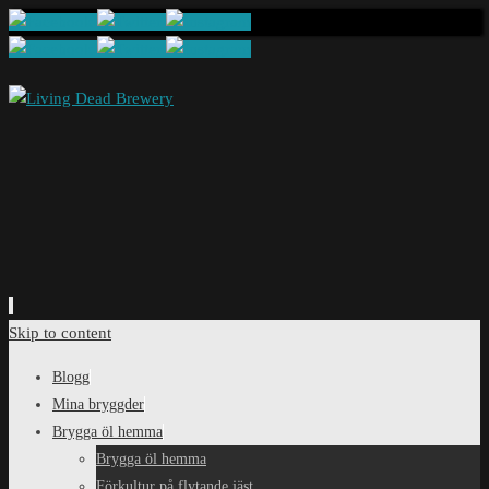
Skip to content
Blogg
Mina bryggder
Brygga öl hemma
Brygga öl hemma
Förkultur på flytande jäst