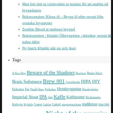
Man bör inte ta varmvatten ur kranen för att snabba på
bryggdagen
Bokrecension: Klona öl – Brygg öl efter recept från
svenska bryggerier
Zombie Blood är äntligen bryggd
Bokrecension : Kreativ Ölbryggning : tekniker, recept &
galna idéer
Ny batch Kludde står nu och jäser
Tags
Beware of the Shadows
Brain Juice
A New Hop
Bourbon
Brew 001
Brain Substance
DIPA
DIY
Corneliusfat
Hembryggning
Etiketter
Fat
Flaskfyllare
Förkultur
Humlegården
IPA
Kaffe
Imperial Stout
Kaffeporter
jäst
Kickstarter
maltkross
Kolsyra
Lager
Laksil
Kylskåp
Lakrits
magnetomrörare
Malt Mill