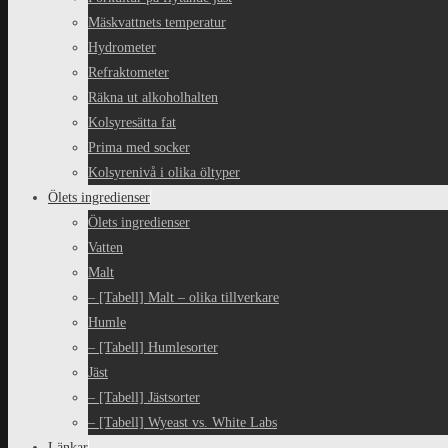
Mäskvattnets temperatur
Hydrometer
Refraktometer
Räkna ut alkoholhalten
Kolsyresätta fat
Prima med socker
Kolsyrenivå i olika öltyper
Ölets ingredienser
Ölets ingredienser
Vatten
Malt
– [Tabell] Malt – olika tillverkare
Humle
– [Tabell] Humlesorter
Jäst
– [Tabell] Jästsorter
– [Tabell] Wyeast vs. White Labs
Länkar