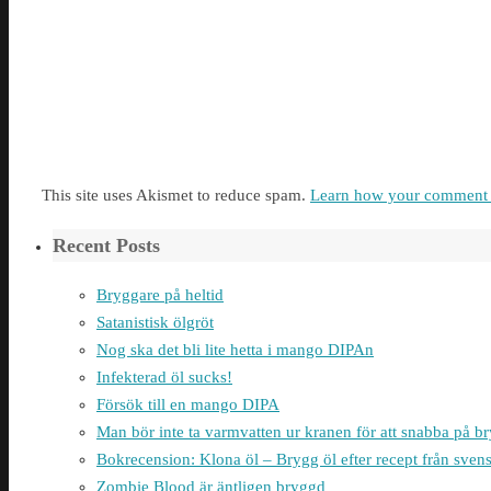
This site uses Akismet to reduce spam.
Learn how your comment d
Recent Posts
Bryggare på heltid
Satanistisk ölgröt
Nog ska det bli lite hetta i mango DIPAn
Infekterad öl sucks!
Försök till en mango DIPA
Man bör inte ta varmvatten ur kranen för att snabba på 
Bokrecension: Klona öl – Brygg öl efter recept från sven
Zombie Blood är äntligen bryggd