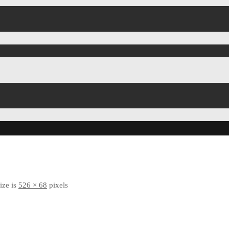
size is
526 × 68
pixels