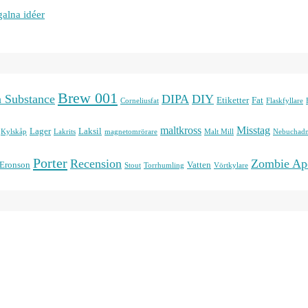
galna idéer
Brew 001
n Substance
DIPA
DIY
Etiketter
Fat
Corneliusfat
Flaskfyllare
maltkross
Misstag
Lager
Laksil
Kylskåp
Lakrits
magnetomrörare
Malt Mill
Nebuchadn
Porter
Recension
Zombie Ap
 Eronson
Vatten
Stout
Torrhumling
Vörtkylare