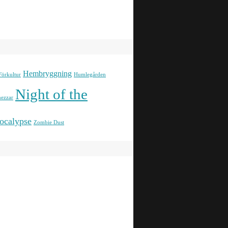
Hembryggning
Förkultur
Humlegården
Night of the
ezzar
ocalypse
Zombie Dust