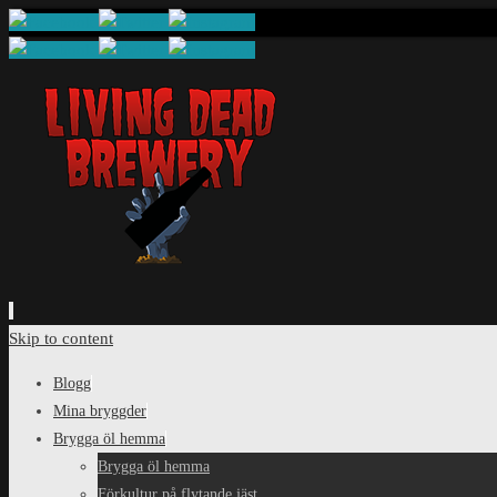
Skip to content
Blogg
Mina bryggder
Brygga öl hemma
Brygga öl hemma
Förkultur på flytande jäst