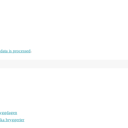
ata is processed
.
bryggdagen
ska bryggerier