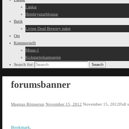
Länkar
Hembryggarbloggar
Butik
Living Dead Brewery paket
Om
Kommersiellt
Minus-1
Kickstarterkampanjen
Search for:
Search
forumsbanner
Magnus Rönnerup
November 15, 2012
November 15, 2012
Full 
Bookmark
.