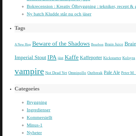
Bokrecension : Kreativ Ölbryggning : tekniker, recept & 
Ny batch Kludde står nu och jäser
Tags
Beware of the Shadows
Brai
Brain Juice
A New Hop
Bourbon
IPA
Kaffe
Imperial Stout
Kaffeporter
jäst
Kickstarter
Kolsyra
vampire
Pale Ale
Not Dead Yet
Omnipollo
Outbreak
Peter M.
Categories
Bryggning
Ingredienser
Kommersiellt
Minus-1
Nyheter