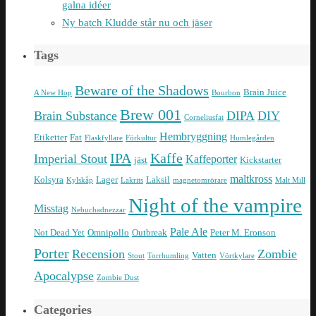
galna idéer
Ny batch Kludde står nu och jäser
Tags
Beware of the Shadows
Brain Juice
A New Hop
Bourbon
Brew 001
Brain Substance
DIPA
DIY
Corneliusfat
Hembryggning
Etiketter
Fat
Flaskfyllare
Förkultur
Humlegården
IPA
Kaffe
Imperial Stout
Kaffeporter
jäst
Kickstarter
maltkross
Kolsyra
Lager
Laksil
Kylskåp
Lakrits
magnetomrörare
Malt Mill
Night of the vampire
Misstag
Nebuchadnezzar
Pale Ale
Not Dead Yet
Omnipollo
Outbreak
Peter M. Eronson
Porter
Recension
Zombie
Vatten
Stout
Torrhumling
Vörtkylare
Apocalypse
Zombie Dust
Categories