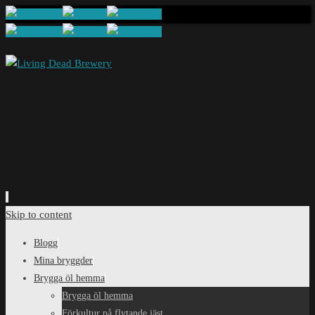
Skip to content
Blogg
Mina bryggder
Brygga öl hemma
Brygga öl hemma
Förkultur på flytande jäst