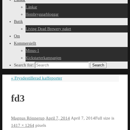
Länkar
Hembryggarbloggar
Butik
Living Dead Brewery paket
Om
Kommersiellt
Minus-1
Kickstarterkampanjen
Search for:
Search
«
Frysdestillerad kaffeporter
fd3
Magnus Rönnerup
April 7, 2014
April 7, 2014
Full size is
1417 × 1264
pixels