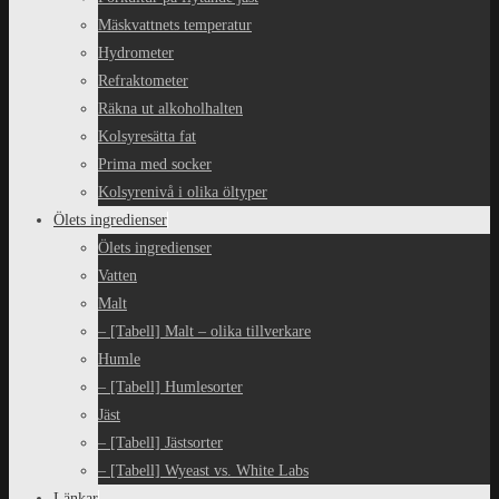
Mäskvattnets temperatur
Hydrometer
Refraktometer
Räkna ut alkoholhalten
Kolsyresätta fat
Prima med socker
Kolsyrenivå i olika öltyper
Ölets ingredienser
Ölets ingredienser
Vatten
Malt
– [Tabell] Malt – olika tillverkare
Humle
– [Tabell] Humlesorter
Jäst
– [Tabell] Jästsorter
– [Tabell] Wyeast vs. White Labs
Länkar