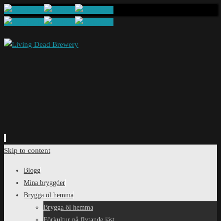
Skip to content
Blogg
Mina bryggder
Brygga öl hemma
Brygga öl hemma
Förkultur på flytande jäst