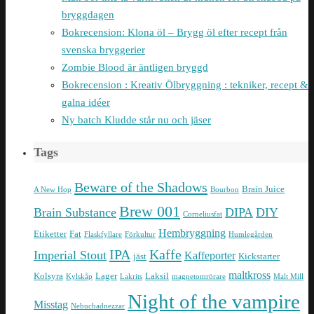
bryggdagen
Bokrecension: Klona öl – Brygg öl efter recept från
svenska bryggerier
Zombie Blood är äntligen bryggd
Bokrecension : Kreativ Ölbryggning : tekniker, recept &
galna idéer
Ny batch Kludde står nu och jäser
Tags
Beware of the Shadows
Brain Juice
A New Hop
Bourbon
Brew 001
Brain Substance
DIPA
DIY
Corneliusfat
Hembryggning
Etiketter
Fat
Flaskfyllare
Förkultur
Humlegården
IPA
Kaffe
Imperial Stout
Kaffeporter
jäst
Kickstarter
maltkross
Kolsyra
Lager
Laksil
Kylskåp
Lakrits
magnetomrörare
Malt Mill
Night of the vampire
Misstag
Nebuchadnezzar