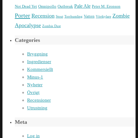
Pale Ale
Not Dead Yet
Omnipollo
Outbreak
Peter M. Eronson
Porter
Recension
Zombie
Vatten
Stout
Torrhumling
Vörtkylare
Apocalypse
Zombie Dust
Categories
Bryggning
Ingredienser
Kommersiellt
Minus-1
Nyheter
Övrigt
Recensioner
Utrustning
Meta
Log in