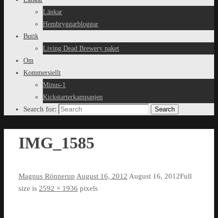
Länkar
Hembryggarbloggar
Butik
Living Dead Brewery paket
Om
Kommersiellt
Minus-1
Kickstarterkampanjen
Search for:
Search
IMG_1585
Magnus Rönnerup
August 16, 2012
August 16, 2012
Full
size is
2592 × 1936
pixels