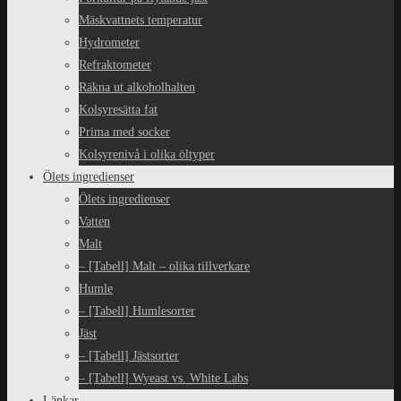
Mäskvattnets temperatur
Hydrometer
Refraktometer
Räkna ut alkoholhalten
Kolsyresätta fat
Prima med socker
Kolsyrenivå i olika öltyper
Ölets ingredienser
Ölets ingredienser
Vatten
Malt
– [Tabell] Malt – olika tillverkare
Humle
– [Tabell] Humlesorter
Jäst
– [Tabell] Jästsorter
– [Tabell] Wyeast vs. White Labs
Länkar