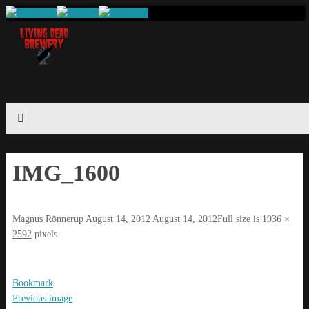
IMG_1600
Magnus Rönnerup
August 14, 2012
August 14, 2012
Full size is
1936 ×
2592
pixels
Bookmark
.
Previous image