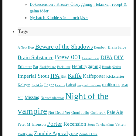
Bokrecension : Kreativ Ölbryggning : tekniker, recept &
galna idéer
Ny batch Kludde står nu och jäser
Tags
Beware of the Shadows
Brain Juice
A New Hop
Bourbon
Brew 001
Brain Substance
DIPA
DIY
Corneliusfat
Hembryggning
Etiketter
Fat
Flaskfyllare
Förkultur
Humlegården
IPA
Kaffe
Imperial Stout
Kaffeporter
jäst
Kickstarter
maltkross
Kolsyra
Lager
Laksil
Kylskåp
Lakrits
magnetomrörare
Malt
Night of the
Misstag
Mill
Nebuchadnezzar
vampire
Pale Ale
Not Dead Yet
Omnipollo
Outbreak
Porter
Recension
Peter M. Eronson
Vatten
Stout
Torrhumling
Zombie Apocalypse
Vörtkylare
Zombie Dust