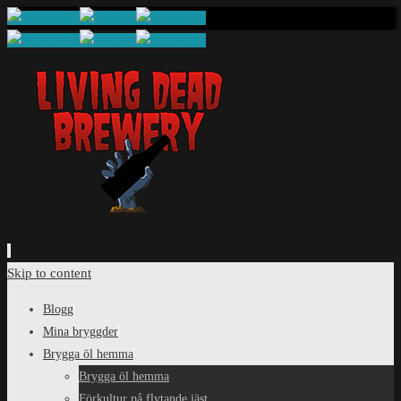
Skip to content
Blogg
Mina bryggder
Brygga öl hemma
Brygga öl hemma
Förkultur på flytande jäst