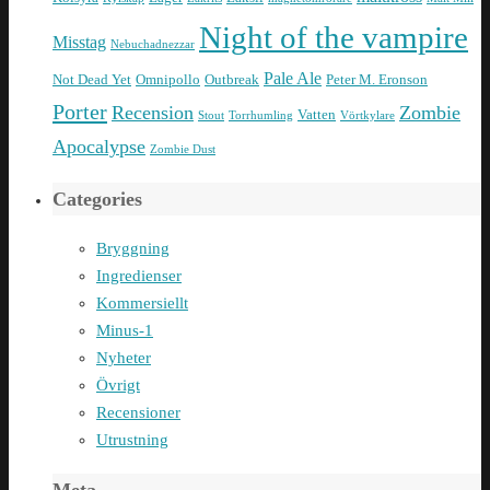
Night of the vampire
Misstag
Nebuchadnezzar
Pale Ale
Not Dead Yet
Omnipollo
Outbreak
Peter M. Eronson
Porter
Recension
Zombie
Vatten
Stout
Torrhumling
Vörtkylare
Apocalypse
Zombie Dust
Categories
Bryggning
Ingredienser
Kommersiellt
Minus-1
Nyheter
Övrigt
Recensioner
Utrustning
Meta