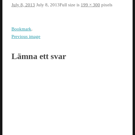
July 8, 2013
July 8, 2013
Full size is
199 × 300
pixels
Bookmark
.
Previous image
Lämna ett svar