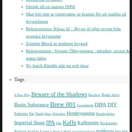
Försök till en mango DIPA
Man bör inte ta varmvatten ur kranen för att snabba på
bryggdagen
Bokrecension: Klona öl – Brygg öl efter recept från
svenska bryggerier
Zombie Blood är äntligen bryggd
Bokrecension : Kreativ Ölbryggning : tekniker, recept &
galna idéer
Ny batch Kludde står nu och jäser
Tags
Beware of the Shadows
Brain Juice
A New Hop
Bourbon
Brew 001
Brain Substance
DIPA
DIY
Corneliusfat
Hembryggning
Etiketter
Fat
Flaskfyllare
Förkultur
Humlegården
IPA
Kaffe
Imperial Stout
Kaffeporter
jäst
Kickstarter
maltkross
Kolsyra
Lager
Laksil
Kylskåp
Lakrits
magnetomrörare
Malt Mill