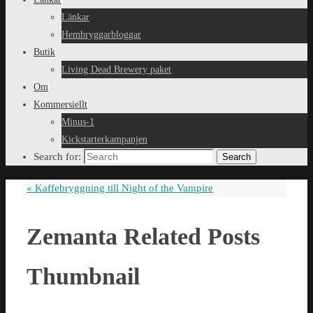
Länkar
Hembryggarbloggar
Butik
Living Dead Brewery paket
Om
Kommersiellt
Minus-1
Kickstarterkampanjen
Search for:
Search
«
Kaffebryggning till Night of the Vampire
Zemanta Related Posts
Thumbnail