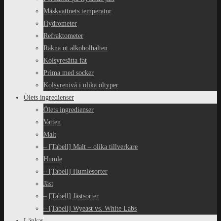
Mäskvattnets temperatur
Hydrometer
Refraktometer
Räkna ut alkoholhalten
Kolsyresätta fat
Prima med socker
Kolsyrenivå i olika öltyper
Ölets ingredienser
Ölets ingredienser
Vatten
Malt
– [Tabell] Malt – olika tillverkare
Humle
– [Tabell] Humlesorter
Jäst
– [Tabell] Jästsorter
– [Tabell] Wyeast vs. White Labs
Länkar