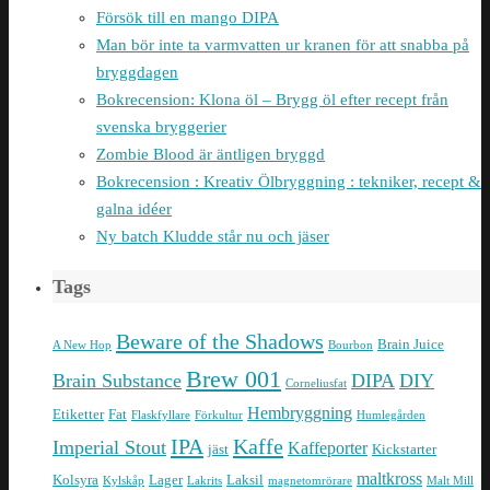
Försök till en mango DIPA
Man bör inte ta varmvatten ur kranen för att snabba på
bryggdagen
Bokrecension: Klona öl – Brygg öl efter recept från
svenska bryggerier
Zombie Blood är äntligen bryggd
Bokrecension : Kreativ Ölbryggning : tekniker, recept &
galna idéer
Ny batch Kludde står nu och jäser
Tags
Beware of the Shadows
Brain Juice
A New Hop
Bourbon
Brew 001
Brain Substance
DIPA
DIY
Corneliusfat
Hembryggning
Etiketter
Fat
Flaskfyllare
Förkultur
Humlegården
IPA
Kaffe
Imperial Stout
Kaffeporter
jäst
Kickstarter
maltkross
Kolsyra
Lager
Laksil
Kylskåp
Lakrits
magnetomrörare
Malt Mill