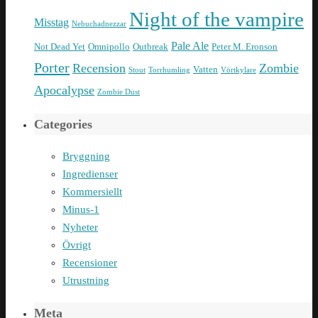
Night of the vampire
Misstag
Nebuchadnezzar
Pale Ale
Not Dead Yet
Omnipollo
Outbreak
Peter M. Eronson
Porter
Recension
Zombie
Vatten
Stout
Torrhumling
Vörtkylare
Apocalypse
Zombie Dust
Categories
Bryggning
Ingredienser
Kommersiellt
Minus-1
Nyheter
Övrigt
Recensioner
Utrustning
Meta