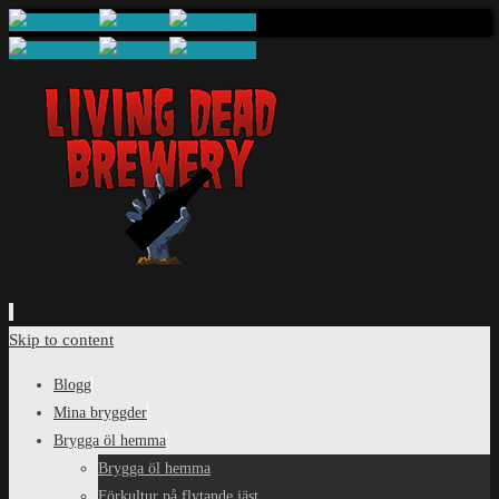
Skip to content
Blogg
Mina bryggder
Brygga öl hemma
Brygga öl hemma
Förkultur på flytande jäst