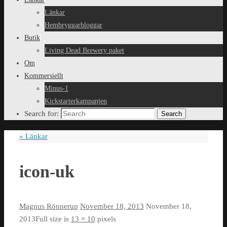
Länkar
Hembryggarbloggar
Butik
Living Dead Brewery paket
Om
Kommersiellt
Minus-1
Kickstarterkampanjen
Search for:
Search
«
Länkar
icon-uk
Magnus Rönnerup
November 18, 2013
November 18,
2013
Full size is
13 × 10
pixels