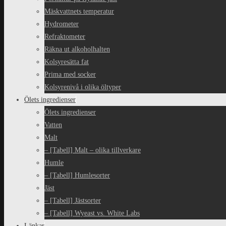
Mäskvattnets temperatur
Hydrometer
Refraktometer
Räkna ut alkoholhalten
Kolsyresätta fat
Prima med socker
Kolsyrenivå i olika öltyper
Ölets ingredienser
Ölets ingredienser
Vatten
Malt
– [Tabell] Malt – olika tillverkare
Humle
– [Tabell] Humlesorter
Jäst
– [Tabell] Jästsorter
– [Tabell] Wyeast vs. White Labs
Länkar