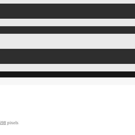
698
pixels