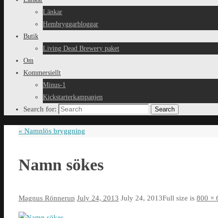
Länkar
Hembryggarbloggar
Butik
Living Dead Brewery paket
Om
Kommersiellt
Minus-1
Kickstarterkampanjen
Search for:
Search
«
Namnlös bryggning
Namn sökes
Magnus Rönnerup
July 24, 2013
July 24, 2013
Full size is
800 × 