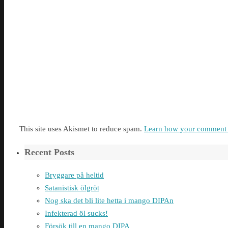
This site uses Akismet to reduce spam.
Learn how your comment d
Recent Posts
Bryggare på heltid
Satanistisk ölgröt
Nog ska det bli lite hetta i mango DIPAn
Infekterad öl sucks!
Försök till en mango DIPA