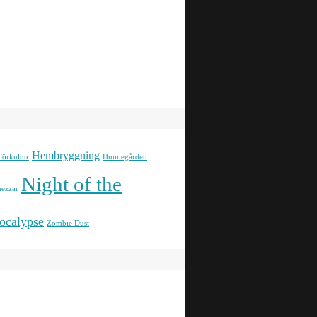
Hembryggning
Förkultur
Humlegården
Night of the
ezzar
ocalypse
Zombie Dust