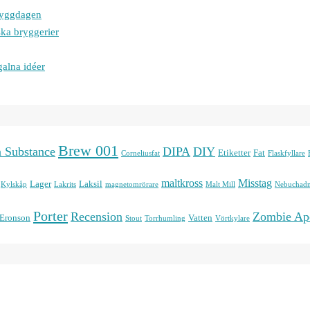
bryggdagen
ska bryggerier
galna idéer
Brew 001
n Substance
DIPA
DIY
Etiketter
Fat
Corneliusfat
Flaskfyllare
maltkross
Misstag
Lager
Laksil
Kylskåp
Lakrits
magnetomrörare
Malt Mill
Nebuchadn
Porter
Recension
Zombie Ap
 Eronson
Vatten
Stout
Torrhumling
Vörtkylare