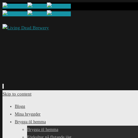
Skip to content
Blogg
Mina bryggder
Brygga öl hemma
Brygga öl hemma
Förkultur på flytande jäst