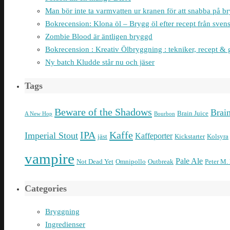
Man bör inte ta varmvatten ur kranen för att snabba på 
Bokrecension: Klona öl – Brygg öl efter recept från sven
Zombie Blood är äntligen bryggd
Bokrecension : Kreativ Ölbryggning : tekniker, recept & 
Ny batch Kludde står nu och jäser
Tags
Beware of the Shadows
Brai
Brain Juice
A New Hop
Bourbon
IPA
Kaffe
Imperial Stout
Kaffeporter
jäst
Kickstarter
Kolsyra
vampire
Pale Ale
Not Dead Yet
Omnipollo
Outbreak
Peter M.
Categories
Bryggning
Ingredienser