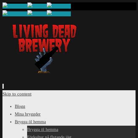
Skip to content
Blogg
Mina bryggder
Brygga öl hemma
Brygga öl hemma
Förkultur på flytande jäst