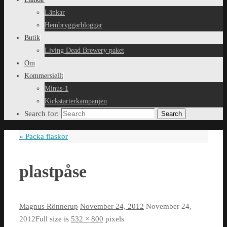
Länkar
Hembryggarbloggar
Butik
Living Dead Brewery paket
Om
Kommersiellt
Minus-1
Kickstarterkampanjen
Search for:
Search
«
Packa flaskor
plastpåse
Magnus Rönnerup
November 24, 2012
November 24,
2012
Full size is
532 × 800
pixels