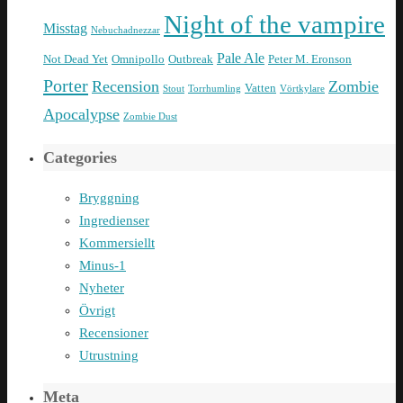
Night of the vampire
Misstag
Nebuchadnezzar
Pale Ale
Not Dead Yet
Omnipollo
Outbreak
Peter M. Eronson
Porter
Recension
Zombie
Vatten
Stout
Torrhumling
Vörtkylare
Apocalypse
Zombie Dust
Categories
Bryggning
Ingredienser
Kommersiellt
Minus-1
Nyheter
Övrigt
Recensioner
Utrustning
Meta