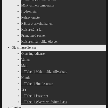
Mäskvattnets temperatur
Hydrometer
Refraktometer
Räkna ut alkoholhalten
Kolsyresätta fat
Prima med socker
Kolsyrenivå i olika öltyper
Ölets ingredienser
Ölets ingredienser
Vatten
Malt
– [Tabell] Malt – olika tillverkare
Humle
– [Tabell] Humlesorter
Jäst
– [Tabell] Jästsorter
– [Tabell] Wyeast vs. White Labs
Länkar