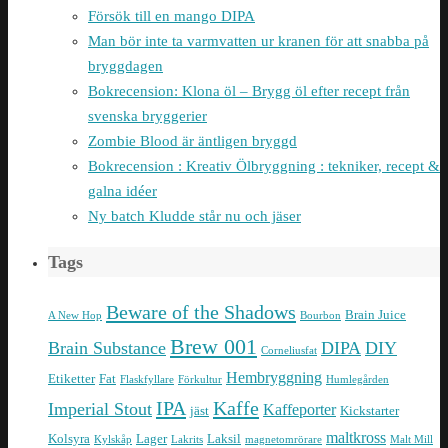
Försök till en mango DIPA
Man bör inte ta varmvatten ur kranen för att snabba på
bryggdagen
Bokrecension: Klona öl – Brygg öl efter recept från
svenska bryggerier
Zombie Blood är äntligen bryggd
Bokrecension : Kreativ Ölbryggning : tekniker, recept &
galna idéer
Ny batch Kludde står nu och jäser
Tags
Beware of the Shadows
Brain Juice
A New Hop
Bourbon
Brew 001
Brain Substance
DIPA
DIY
Corneliusfat
Hembryggning
Etiketter
Fat
Flaskfyllare
Förkultur
Humlegården
IPA
Kaffe
Imperial Stout
Kaffeporter
jäst
Kickstarter
maltkross
Kolsyra
Lager
Laksil
Kylskåp
Lakrits
magnetomrörare
Malt Mill