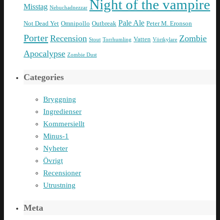
Night of the vampire
Misstag
Nebuchadnezzar
Pale Ale
Not Dead Yet
Omnipollo
Outbreak
Peter M. Eronson
Porter
Recension
Zombie
Vatten
Stout
Torrhumling
Vörtkylare
Apocalypse
Zombie Dust
Categories
Bryggning
Ingredienser
Kommersiellt
Minus-1
Nyheter
Övrigt
Recensioner
Utrustning
Meta