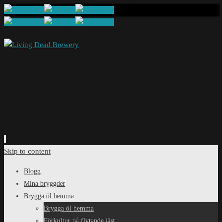
Skip to content
Blogg
Mina bryggder
Brygga öl hemma
Brygga öl hemma
Förkultur på flytande jäst