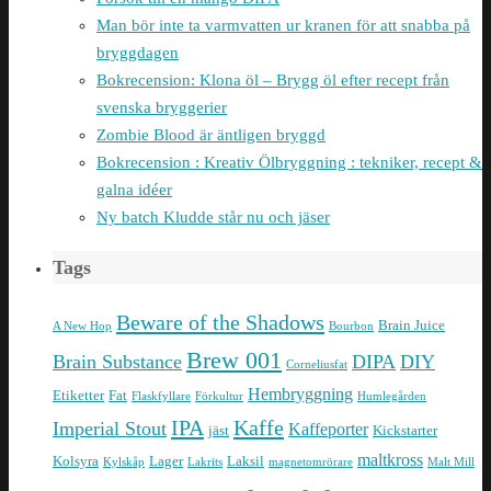
Man bör inte ta varmvatten ur kranen för att snabba på
bryggdagen
Bokrecension: Klona öl – Brygg öl efter recept från
svenska bryggerier
Zombie Blood är äntligen bryggd
Bokrecension : Kreativ Ölbryggning : tekniker, recept &
galna idéer
Ny batch Kludde står nu och jäser
Tags
Beware of the Shadows
Brain Juice
A New Hop
Bourbon
Brew 001
Brain Substance
DIPA
DIY
Corneliusfat
Hembryggning
Etiketter
Fat
Flaskfyllare
Förkultur
Humlegården
IPA
Kaffe
Imperial Stout
Kaffeporter
jäst
Kickstarter
maltkross
Kolsyra
Lager
Laksil
Kylskåp
Lakrits
magnetomrörare
Malt Mill