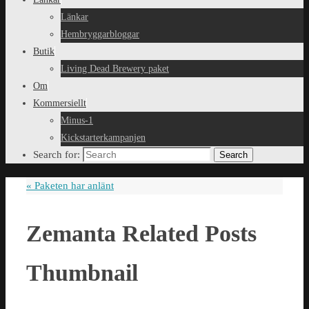
Länkar
Hembryggarbloggar
Butik
Living Dead Brewery paket
Om
Kommersiellt
Minus-1
Kickstarterkampanjen
Search for:
Search
«
Paketen har anlänt
Zemanta Related Posts
Thumbnail