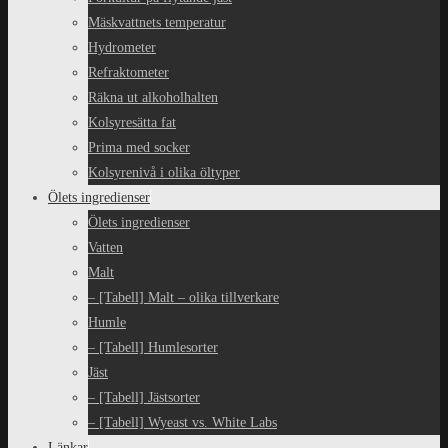
Mäskvattnets temperatur
Hydrometer
Refraktometer
Räkna ut alkoholhalten
Kolsyresätta fat
Prima med socker
Kolsyrenivå i olika öltyper
Ölets ingredienser
Ölets ingredienser
Vatten
Malt
– [Tabell] Malt – olika tillverkare
Humle
– [Tabell] Humlesorter
Jäst
– [Tabell] Jästsorter
– [Tabell] Wyeast vs. White Labs
Länkar