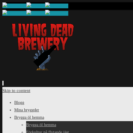
Skip to content
Blogg
Mina bryggder
Brygga öl hemma
Brygga öl hemma
Förkultur på flytande jäst