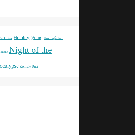
Hembryggning
Förkultur
Humlegården
Night of the
ezzar
ocalypse
Zombie Dust