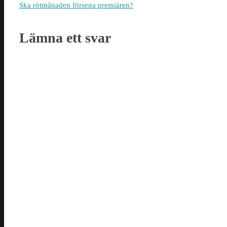
Ska rötmånaden försena premiären?
Lämna ett svar