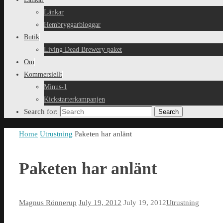
Länkar
Hembryggarbloggar
Butik
Living Dead Brewery paket
Om
Kommersiellt
Minus-1
Kickstarterkampanjen
Search for:
Search
Home
Utrustning
Paketen har anlänt
Paketen har anlänt
Magnus Rönnerup
July 19, 2012
July 19, 2012
Utrustning