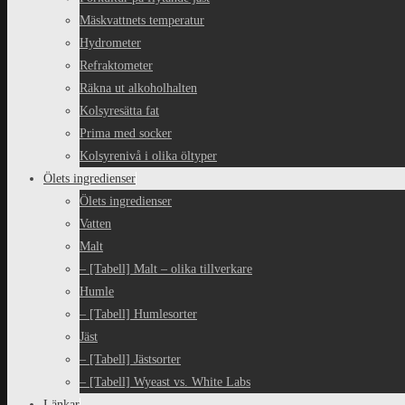
Mäskvattnets temperatur
Hydrometer
Refraktometer
Räkna ut alkoholhalten
Kolsyresätta fat
Prima med socker
Kolsyrenivå i olika öltyper
Ölets ingredienser
Ölets ingredienser
Vatten
Malt
– [Tabell] Malt – olika tillverkare
Humle
– [Tabell] Humlesorter
Jäst
– [Tabell] Jästsorter
– [Tabell] Wyeast vs. White Labs
Länkar