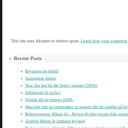
This site uses Akismet to reduce spam.
Learn how your comment d
Recent Posts
Bryggare på heltid
Satanistisk ölgröt
Nog ska det bli lite hetta i mango DIPAn
Infekterad öl sucks!
Försök till en mango DIPA
Man bör inte ta varmvatten ur kranen för att snabba på 
Bokrecension: Klona öl – Brygg öl efter recept från sven
Zombie Blood är äntligen bryggd