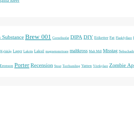
galna idéer
Brew 001
n Substance
DIPA
DIY
Etiketter
Fat
Corneliusfat
Flaskfyllare
maltkross
Misstag
Lager
Laksil
Kylskåp
Lakrits
magnetomrörare
Malt Mill
Nebuchadn
Porter
Recension
Zombie Ap
 Eronson
Vatten
Stout
Torrhumling
Vörtkylare