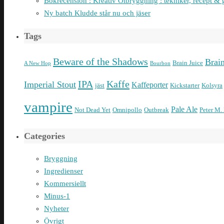
Bokrecension : Kreativ Ölbryggning : tekniker, recept & 
Ny batch Kludde står nu och jäser
Tags
Beware of the Shadows
Brai
Brain Juice
A New Hop
Bourbon
IPA
Kaffe
Imperial Stout
Kaffeporter
jäst
Kickstarter
Kolsyra
vampire
Pale Ale
Not Dead Yet
Omnipollo
Outbreak
Peter M.
Categories
Bryggning
Ingredienser
Kommersiellt
Minus-1
Nyheter
Övrigt