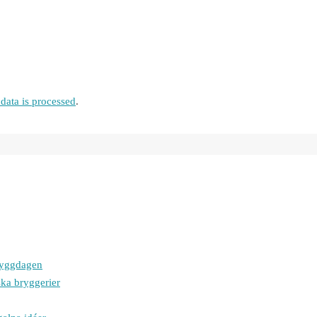
ata is processed
.
bryggdagen
ska bryggerier