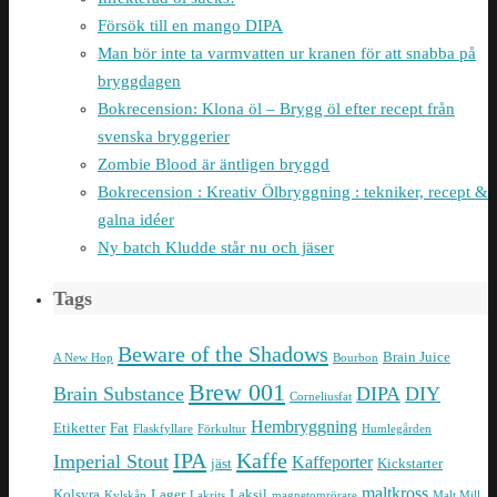
Försök till en mango DIPA
Man bör inte ta varmvatten ur kranen för att snabba på
bryggdagen
Bokrecension: Klona öl – Brygg öl efter recept från
svenska bryggerier
Zombie Blood är äntligen bryggd
Bokrecension : Kreativ Ölbryggning : tekniker, recept &
galna idéer
Ny batch Kludde står nu och jäser
Tags
Beware of the Shadows
Brain Juice
A New Hop
Bourbon
Brew 001
Brain Substance
DIPA
DIY
Corneliusfat
Hembryggning
Etiketter
Fat
Flaskfyllare
Förkultur
Humlegården
IPA
Kaffe
Imperial Stout
Kaffeporter
jäst
Kickstarter
maltkross
Kolsyra
Lager
Laksil
Kylskåp
Lakrits
magnetomrörare
Malt Mill