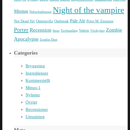
Night of the vampire
Misstag
Nebuchadnezzar
Pale Ale
Not Dead Yet
Omnipollo
Outbreak
Peter M. Eronson
Porter
Recension
Zombie
Vatten
Stout
Torrhumling
Vörtkylare
Apocalypse
Zombie Dust
Categories
Bryggning
Ingredienser
Kommersiellt
Minus-1
Nyheter
Övrigt
Recensioner
Utrustning
Meta