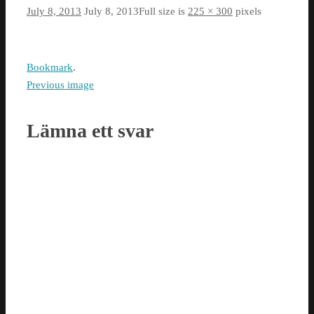
July 8, 2013
July 8, 2013
Full size is
225 × 300
pixels
Bookmark
.
Previous image
Lämna ett svar