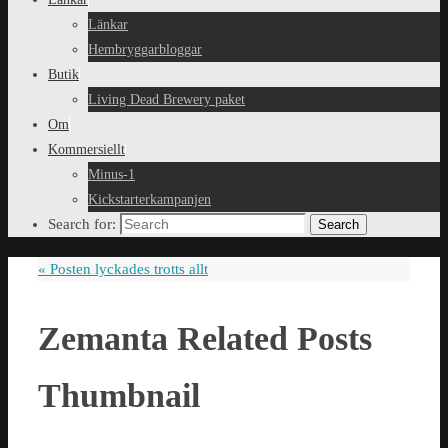
Länkar
Hembryggarbloggar
Butik
Living Dead Brewery paket
Om
Kommersiellt
Minus-1
Kickstarterkampanjen
Search for:
Search
«
Posten lyckades trotts allt
Zemanta Related Posts
Thumbnail