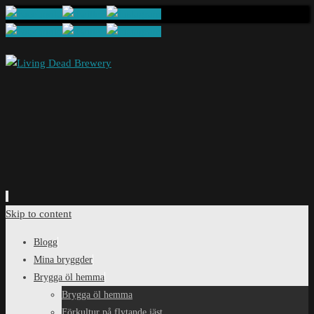
Skip to content
Blogg
Mina bryggder
Brygga öl hemma
Brygga öl hemma
Förkultur på flytande jäst