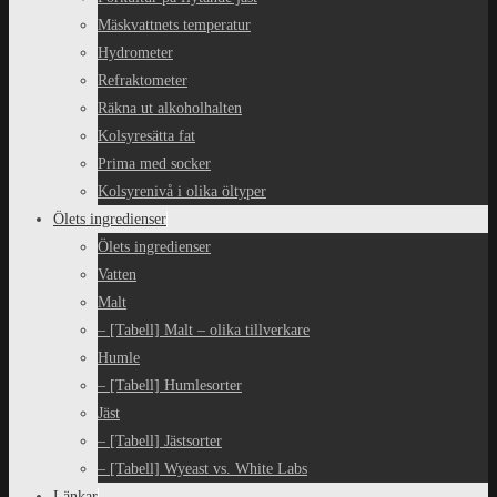
Mäskvattnets temperatur
Hydrometer
Refraktometer
Räkna ut alkoholhalten
Kolsyresätta fat
Prima med socker
Kolsyrenivå i olika öltyper
Ölets ingredienser
Ölets ingredienser
Vatten
Malt
– [Tabell] Malt – olika tillverkare
Humle
– [Tabell] Humlesorter
Jäst
– [Tabell] Jästsorter
– [Tabell] Wyeast vs. White Labs
Länkar