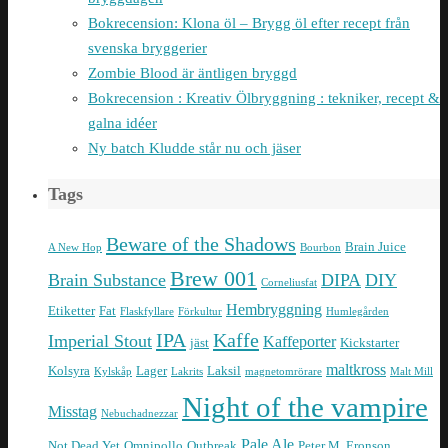
Bokrecension: Klona öl – Brygg öl efter recept från
svenska bryggerier
Zombie Blood är äntligen bryggd
Bokrecension : Kreativ Ölbryggning : tekniker, recept &
galna idéer
Ny batch Kludde står nu och jäser
Tags
Beware of the Shadows
Brain Juice
A New Hop
Bourbon
Brew 001
Brain Substance
DIPA
DIY
Corneliusfat
Hembryggning
Etiketter
Fat
Flaskfyllare
Förkultur
Humlegården
IPA
Kaffe
Imperial Stout
Kaffeporter
jäst
Kickstarter
maltkross
Kolsyra
Lager
Laksil
Kylskåp
Lakrits
magnetomrörare
Malt Mill
Night of the vampire
Misstag
Nebuchadnezzar
Pale Ale
Not Dead Yet
Omnipollo
Outbreak
Peter M. Eronson