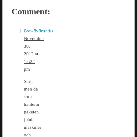
Comment:
BrewByBrandis
November
30,
2012 at
12:22
pm
Surt,
men de
som
hanterar
paketen
(både
maskiner
och