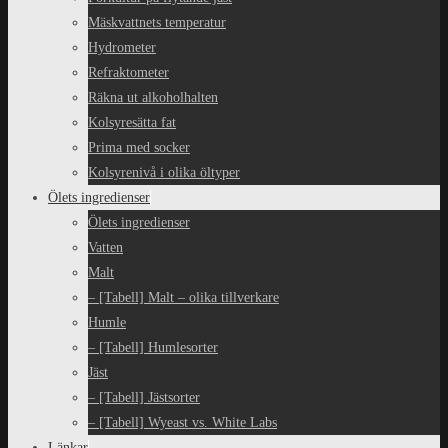
Mäskvattnets temperatur
Hydrometer
Refraktometer
Räkna ut alkoholhalten
Kolsyresätta fat
Prima med socker
Kolsyrenivå i olika öltyper
Ölets ingredienser
Ölets ingredienser
Vatten
Malt
– [Tabell] Malt – olika tillverkare
Humle
– [Tabell] Humlesorter
Jäst
– [Tabell] Jästsorter
– [Tabell] Wyeast vs. White Labs
Länkar