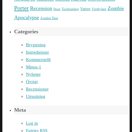
Porter
Recension
Zombie
Vatten
Stout
Torrhumling
Vörtkylare
Apocalypse
Zombie Dust
Categories
Bryggning
Ingredienser
Kommersiellt
Minus-1
Nyheter
Övrigt
Recensioner
Utrustning
Meta
Log in
Entries
RSS