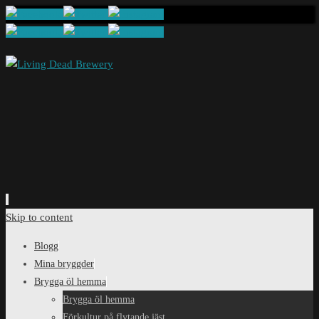
Skip to content
Blogg
Mina bryggder
Brygga öl hemma
Brygga öl hemma
Förkultur på flytande jäst