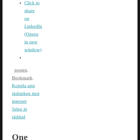
Click to
share
on
LinkedIn
(Opens
in new
window)
posten
.
Bookmark
.
Koppla upp
jäshinken mot
internet
Julen är
räddad
One