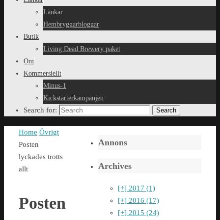
Länkar
Hembryggarbloggar
Butik
Living Dead Brewery paket
Om
Kommersiellt
Minus-1
Kickstarterkampanjen
Search for:
Search
Home
Övrigt
Annons
Posten
lyckades trotts
Archives
allt
[+]
2017 (1)
Posten
[+]
2016 (17)
[+]
2015 (24)