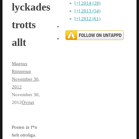
[+]
2014 (28)
lyckades
[+]
2013 (54)
[+]
2012 (61)
trotts
allt
Magnus
Rönnerup
November 30,
2012
November 30,
2012
Övrigt
Posten är f*n
helt otroliga.