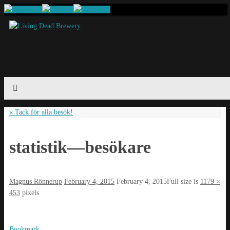
«
Tack för alla besök!
statistik—besökare
Magnus Rönnerup
February 4, 2015
February 4, 2015
Full size is
1179 ×
453
pixels
Bookmark
.