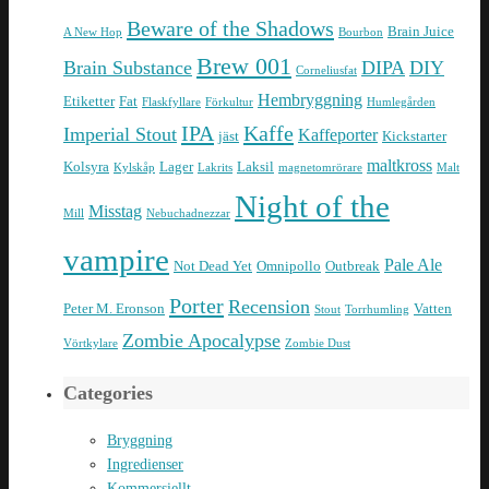
Beware of the Shadows
Brain Juice
A New Hop
Bourbon
Brew 001
Brain Substance
DIPA
DIY
Corneliusfat
Hembryggning
Etiketter
Fat
Flaskfyllare
Förkultur
Humlegården
IPA
Kaffe
Imperial Stout
Kaffeporter
jäst
Kickstarter
maltkross
Kolsyra
Lager
Laksil
Kylskåp
Lakrits
magnetomrörare
Malt
Night of the
Misstag
Mill
Nebuchadnezzar
vampire
Pale Ale
Not Dead Yet
Omnipollo
Outbreak
Porter
Recension
Peter M. Eronson
Vatten
Stout
Torrhumling
Zombie Apocalypse
Vörtkylare
Zombie Dust
Categories
Bryggning
Ingredienser
Kommersiellt