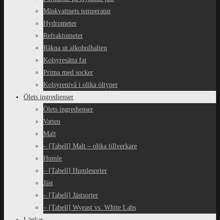
Mäskvattnets temperatur
Hydrometer
Refraktometer
Räkna ut alkoholhalten
Kolsyresätta fat
Prima med socker
Kolsyrenivå i olika öltyper
Ölets ingredienser
Ölets ingredienser
Vatten
Malt
– [Tabell] Malt – olika tillverkare
Humle
– [Tabell] Humlesorter
Jäst
– [Tabell] Jästsorter
– [Tabell] Wyeast vs. White Labs
Länkar