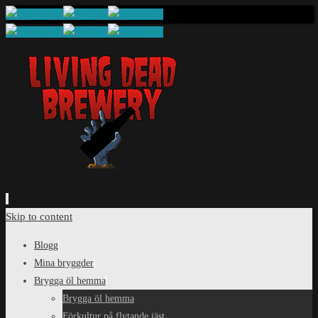
Skip to content
Blogg
Mina bryggder
Brygga öl hemma
Brygga öl hemma
Förkultur på flytande jäst