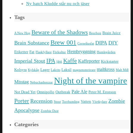
Ny batch Kludde står nu och jäser
Tags
Beware of the Shadows
Brain Juice
A New Hop
Bourbon
Brew 001
Brain Substance
DIPA
DIY
Corneliusfat
Hembryggning
Etiketter
Fat
Flaskfyllare
Förkultur
Humlegården
IPA
Kaffe
Imperial Stout
Kaffeporter
jäst
Kickstarter
maltkross
Kolsyra
Lager
Laksil
Kylskåp
Lakrits
magnetomrörare
Malt Mill
Night of the vampire
Misstag
Nebuchadnezzar
Pale Ale
Not Dead Yet
Omnipollo
Outbreak
Peter M. Eronson
Porter
Recension
Zombie
Vatten
Stout
Torrhumling
Vörtkylare
Apocalypse
Zombie Dust
Categories