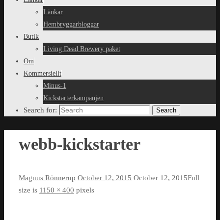
Länkar
Hembryggarbloggar
Butik
Living Dead Brewery paket
Om
Kommersiellt
Minus-1
Kickstarterkampanjen
Search for:
Search
webb-kickstarter
Magnus Rönnerup
October 12, 2015
October 12, 2015
Full
size is
1150 × 400
pixels