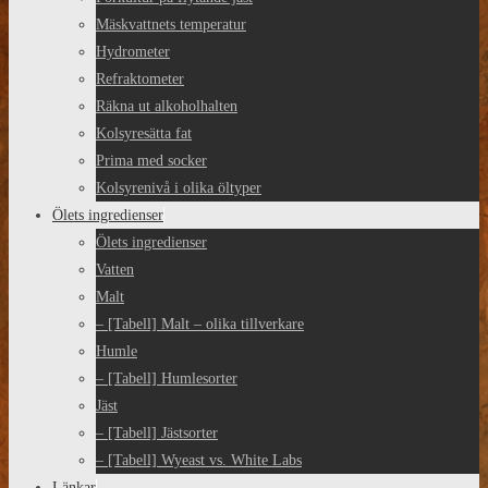
Mäskvattnets temperatur
Hydrometer
Refraktometer
Räkna ut alkoholhalten
Kolsyresätta fat
Prima med socker
Kolsyrenivå i olika öltyper
Ölets ingredienser
Ölets ingredienser
Vatten
Malt
– [Tabell] Malt – olika tillverkare
Humle
– [Tabell] Humlesorter
Jäst
– [Tabell] Jästsorter
– [Tabell] Wyeast vs. White Labs
Länkar