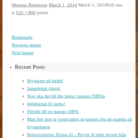
Magnus Rönnerup
March 1, 2014
March 1, 2014
Full size
is
532 × 800
pixels
Bookmark
.
Previous image
Next image
Recent Posts
Bryggare på heltid
Satanistisk ölgröt
Nog ska det bli lite hetta i mango DIPAn
Infekterad öl sucks!
Försök till en mango DIPA
Man bör inte ta varmvatten ur kranen för att snabba på
bryggdagen
Bokrecension: Klona öl – Brygg öl efter recept från