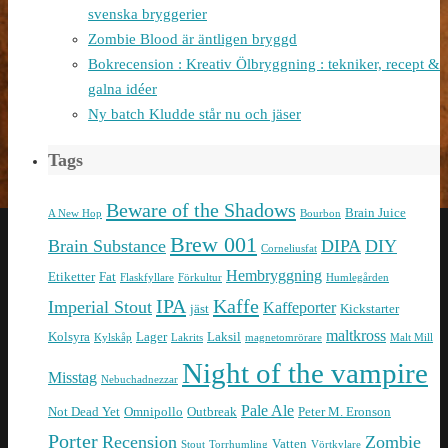
svenska bryggerier
Zombie Blood är äntligen bryggd
Bokrecension : Kreativ Ölbryggning : tekniker, recept &
galna idéer
Ny batch Kludde står nu och jäser
Tags
Beware of the Shadows
Brain Juice
A New Hop
Bourbon
Brew 001
Brain Substance
DIPA
DIY
Corneliusfat
Hembryggning
Etiketter
Fat
Flaskfyllare
Förkultur
Humlegården
IPA
Kaffe
Imperial Stout
Kaffeporter
jäst
Kickstarter
maltkross
Kolsyra
Lager
Laksil
Kylskåp
Lakrits
magnetomrörare
Malt Mill
Night of the vampire
Misstag
Nebuchadnezzar
Pale Ale
Not Dead Yet
Omnipollo
Outbreak
Peter M. Eronson
Porter
Recension
Zombie
Vatten
Stout
Torrhumling
Vörtkylare