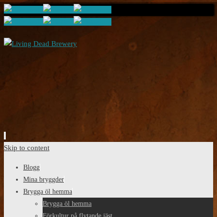
Skip to content
Blogg
Mina bryggder
Brygga öl hemma
Brygga öl hemma
Förkultur på flytande jäst