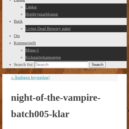
Länkar
Hembryggarbloggar
Butik
Living Dead Brewery paket
Om
Kommersiellt
Minus-1
Kickstarterkampanjen
Search for:
Search
«
Äntligen bryggdag!
night-of-the-vampire-
batch005-klar