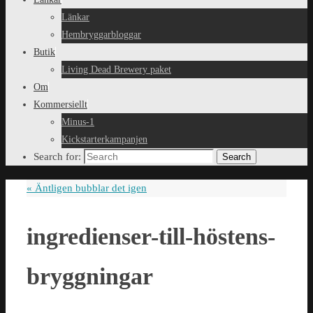
Länkar
Hembryggarbloggar
Butik
Living Dead Brewery paket
Om
Kommersiellt
Minus-1
Kickstarterkampanjen
Search for:
Search
«
Äntligen bubblar det igen
ingredienser-till-höstens-
bryggningar