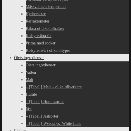
Mäskvattnets temperatur
Hydrometer
Refraktometer
Räkna ut alkoholhalten
Kolsyresätta fat
Prima med socker
Kolsyrenivå i olika öltyper
Ölets ingredienser
Ölets ingredienser
Vatten
Malt
– [Tabell] Malt – olika tillverkare
Humle
– [Tabell] Humlesorter
Jäst
– [Tabell] Jästsorter
– [Tabell] Wyeast vs. White Labs
Länkar