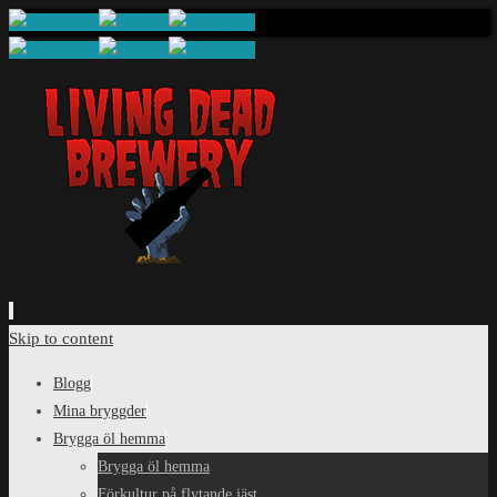
Skip to content
Blogg
Mina bryggder
Brygga öl hemma
Brygga öl hemma
Förkultur på flytande jäst