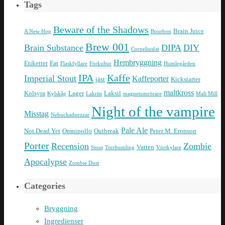
Tags
Beware of the Shadows
Brain Juice
A New Hop
Bourbon
Brew 001
Brain Substance
DIPA
DIY
Corneliusfat
Hembryggning
Etiketter
Fat
Flaskfyllare
Förkultur
Humlegården
IPA
Kaffe
Imperial Stout
Kaffeporter
jäst
Kickstarter
maltkross
Kolsyra
Lager
Laksil
Kylskåp
Lakrits
magnetomrörare
Malt Mill
Night of the vampire
Misstag
Nebuchadnezzar
Pale Ale
Not Dead Yet
Omnipollo
Outbreak
Peter M. Eronson
Porter
Recension
Zombie
Vatten
Stout
Torrhumling
Vörtkylare
Apocalypse
Zombie Dust
Categories
Bryggning
Ingredienser