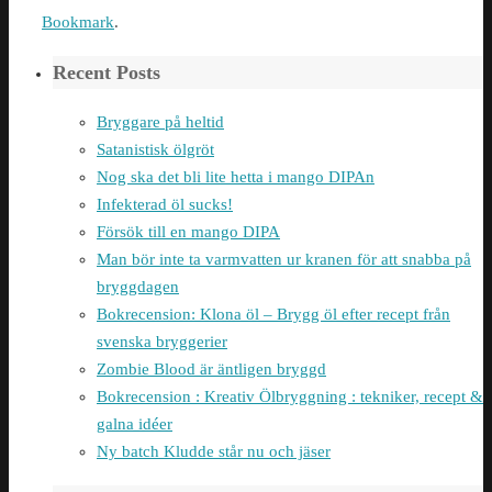
Bookmark
.
Recent Posts
Bryggare på heltid
Satanistisk ölgröt
Nog ska det bli lite hetta i mango DIPAn
Infekterad öl sucks!
Försök till en mango DIPA
Man bör inte ta varmvatten ur kranen för att snabba på
bryggdagen
Bokrecension: Klona öl – Brygg öl efter recept från
svenska bryggerier
Zombie Blood är äntligen bryggd
Bokrecension : Kreativ Ölbryggning : tekniker, recept &
galna idéer
Ny batch Kludde står nu och jäser