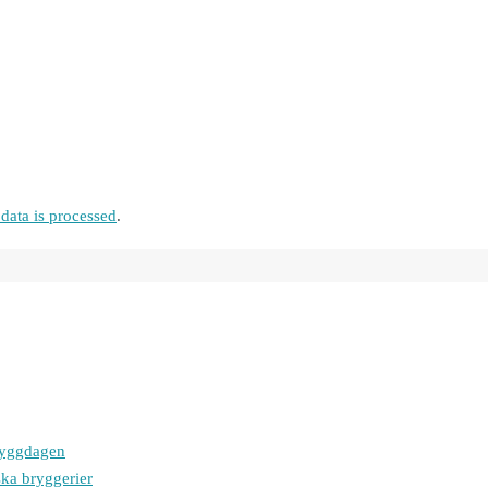
ata is processed
.
bryggdagen
ska bryggerier