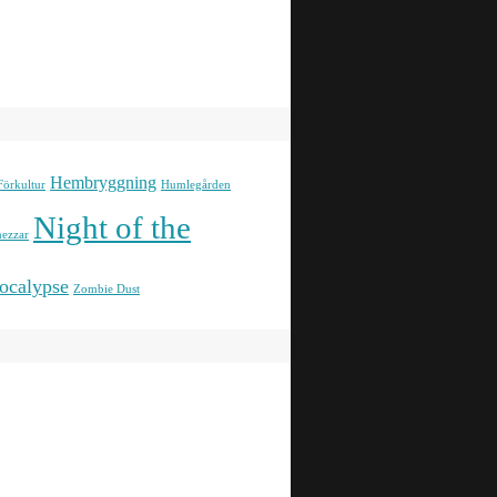
Hembryggning
Förkultur
Humlegården
Night of the
ezzar
ocalypse
Zombie Dust