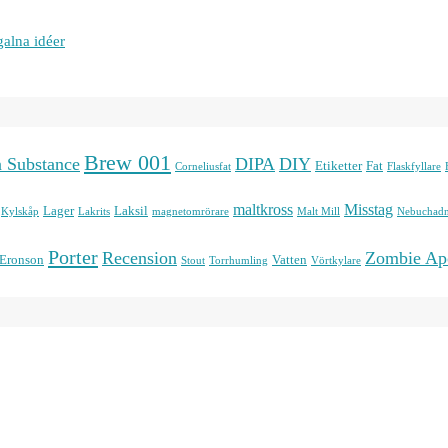
galna idéer
Brew 001
n Substance
DIPA
DIY
Etiketter
Fat
Corneliusfat
Flaskfyllare
maltkross
Misstag
Lager
Laksil
Kylskåp
Lakrits
magnetomrörare
Malt Mill
Nebuchadn
Porter
Recension
Zombie Ap
 Eronson
Vatten
Stout
Torrhumling
Vörtkylare