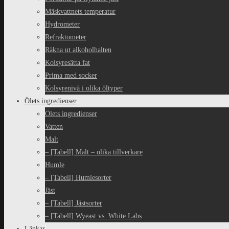
Mäskvattnets temperatur
Hydrometer
Refraktometer
Räkna ut alkoholhalten
Kolsyresätta fat
Prima med socker
Kolsyrenivå i olika öltyper
Ölets ingredienser
Ölets ingredienser
Vatten
Malt
– [Tabell] Malt – olika tillverkare
Humle
– [Tabell] Humlesorter
Jäst
– [Tabell] Jästsorter
– [Tabell] Wyeast vs. White Labs
Länkar