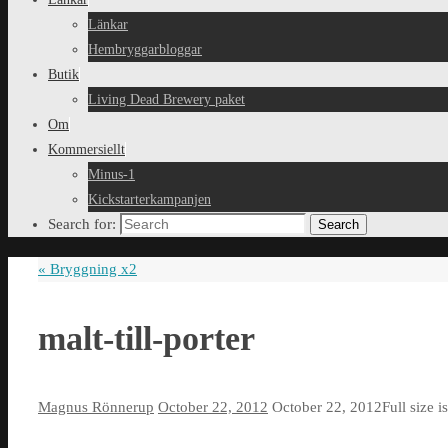
Länkar
Hembryggarbloggar
Butik
Living Dead Brewery paket
Om
Kommersiellt
Minus-1
Kickstarterkampanjen
Search for:
Search
«
Bryggning x2
malt-till-porter
Magnus Rönnerup
October 22, 2012
October 22, 2012
Full size i