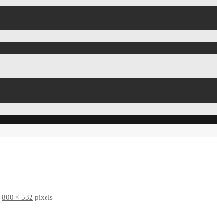
s
800 × 532
pixels