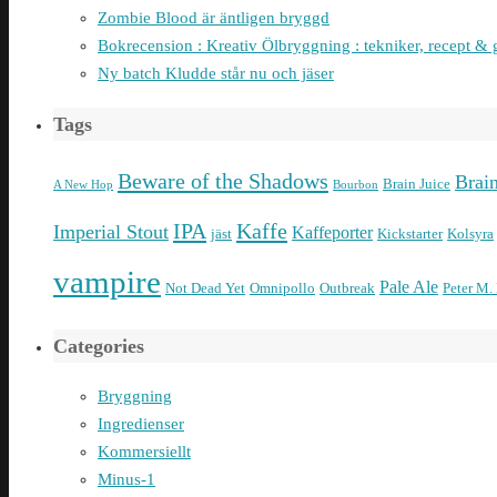
Zombie Blood är äntligen bryggd
Bokrecension : Kreativ Ölbryggning : tekniker, recept & 
Ny batch Kludde står nu och jäser
Tags
Beware of the Shadows
Brai
Brain Juice
A New Hop
Bourbon
IPA
Kaffe
Imperial Stout
Kaffeporter
jäst
Kickstarter
Kolsyra
vampire
Pale Ale
Not Dead Yet
Omnipollo
Outbreak
Peter M.
Categories
Bryggning
Ingredienser
Kommersiellt
Minus-1