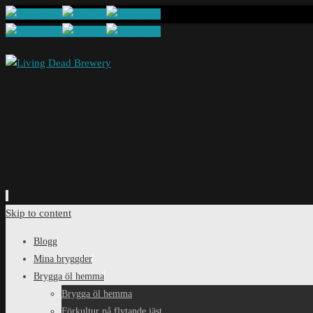
Skip to content
Blogg
Mina bryggder
Brygga öl hemma
Brygga öl hemma
Förkultur på flytande jäst