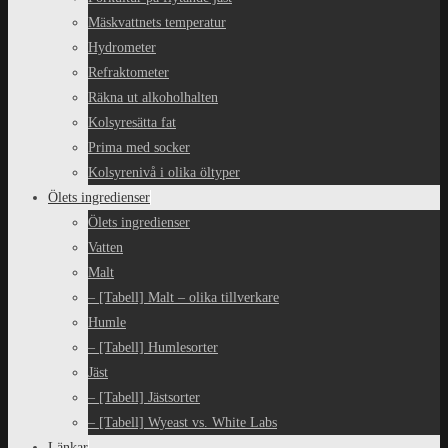
Mäskvattnets temperatur
Hydrometer
Refraktometer
Räkna ut alkoholhalten
Kolsyresätta fat
Prima med socker
Kolsyrenivå i olika öltyper
Ölets ingredienser
Ölets ingredienser
Vatten
Malt
– [Tabell] Malt – olika tillverkare
Humle
– [Tabell] Humlesorter
Jäst
– [Tabell] Jästsorter
– [Tabell] Wyeast vs. White Labs
Länkar