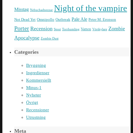
Night of the vampire
Misstag
Nebuchadnezzar
Pale Ale
Not Dead Yet
Omnipollo
Outbreak
Peter M. Eronson
Porter
Recension
Zombie
Vatten
Stout
Torrhumling
Vörtkylare
Apocalypse
Zombie Dust
Categories
Bryggning
Ingredienser
Kommersiellt
Minus-1
Nyheter
Övrigt
Recensioner
Utrustning
Meta