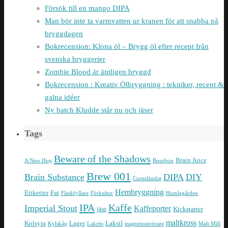
Försök till en mango DIPA
Man bör inte ta varmvatten ur kranen för att snabba på
bryggdagen
Bokrecension: Klona öl – Brygg öl efter recept från
svenska bryggerier
Zombie Blood är äntligen bryggd
Bokrecension : Kreativ Ölbryggning : tekniker, recept &
galna idéer
Ny batch Kludde står nu och jäser
Tags
Beware of the Shadows
Brain Juice
A New Hop
Bourbon
Brew 001
Brain Substance
DIPA
DIY
Corneliusfat
Hembryggning
Etiketter
Fat
Flaskfyllare
Förkultur
Humlegården
IPA
Kaffe
Imperial Stout
Kaffeporter
jäst
Kickstarter
maltkross
Kolsyra
Lager
Laksil
Kylskåp
Lakrits
magnetomrörare
Malt Mill