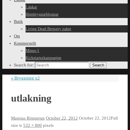
Länkar
Hembryggarbloggar
Butik
Living Dead Brewery paket
Om
Kommersiellt
Minus-1
Kickstarterkampanjen
Search for:
Search
«
Bryggning x2
utlakning
Magnus Rönnerup
October 22, 2012
October 22, 2012
Full
size is
532 × 800
pixels