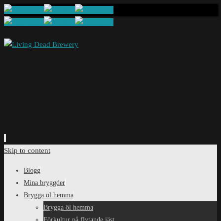
Skip to content
Blogg
Mina bryggder
Brygga öl hemma
Brygga öl hemma
Förkultur på flytande jäst