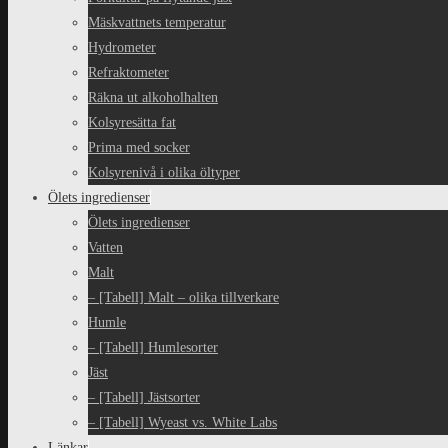
Mäskvattnets temperatur
Hydrometer
Refraktometer
Räkna ut alkoholhalten
Kolsyresätta fat
Prima med socker
Kolsyrenivå i olika öltyper
Ölets ingredienser
Ölets ingredienser
Vatten
Malt
– [Tabell] Malt – olika tillverkare
Humle
– [Tabell] Humlesorter
Jäst
– [Tabell] Jästsorter
– [Tabell] Wyeast vs. White Labs
Länkar