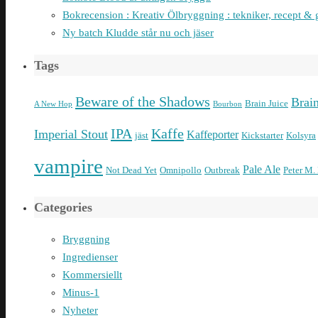
Bokrecension : Kreativ Ölbryggning : tekniker, recept & 
Ny batch Kludde står nu och jäser
Tags
Beware of the Shadows
Brai
Brain Juice
A New Hop
Bourbon
IPA
Kaffe
Imperial Stout
Kaffeporter
jäst
Kickstarter
Kolsyra
vampire
Pale Ale
Not Dead Yet
Omnipollo
Outbreak
Peter M.
Categories
Bryggning
Ingredienser
Kommersiellt
Minus-1
Nyheter