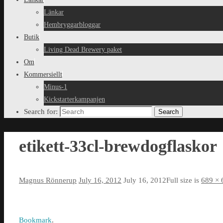
Länkar
Hembryggarbloggar
Butik
Living Dead Brewery paket
Om
Kommersiellt
Minus-1
Kickstarterkampanjen
Search for:
Search
etikett-33cl-brewdogflaskor
Magnus Rönnerup
July 16, 2012
July 16, 2012
Full size is
689 × 
Bookmark
.