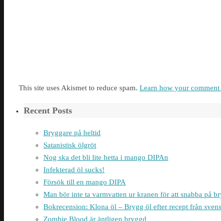
This site uses Akismet to reduce spam.
Learn how your comment d
Recent Posts
Bryggare på heltid
Satanistisk ölgröt
Nog ska det bli lite hetta i mango DIPAn
Infekterad öl sucks!
Försök till en mango DIPA
Man bör inte ta varmvatten ur kranen för att snabba på 
Bokrecension: Klona öl – Brygg öl efter recept från sven
Zombie Blood är äntligen bryggd