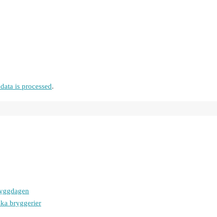
ata is processed
.
bryggdagen
ska bryggerier