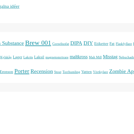
galna idéer
Brew 001
n Substance
DIPA
DIY
Etiketter
Fat
Corneliusfat
Flaskfyllare
maltkross
Misstag
Lager
Laksil
Kylskåp
Lakrits
magnetomrörare
Malt Mill
Nebuchadn
Porter
Recension
Zombie Ap
 Eronson
Vatten
Stout
Torrhumling
Vörtkylare