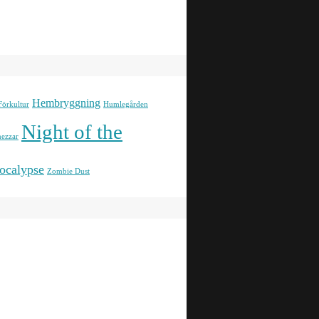
Hembryggning
Förkultur
Humlegården
Night of the
ezzar
ocalypse
Zombie Dust