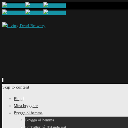
Skip to content
Blogg
Mina bryggder
Brygga öl hemma
Brygga öl hemma
Förkultur på flytande jäst