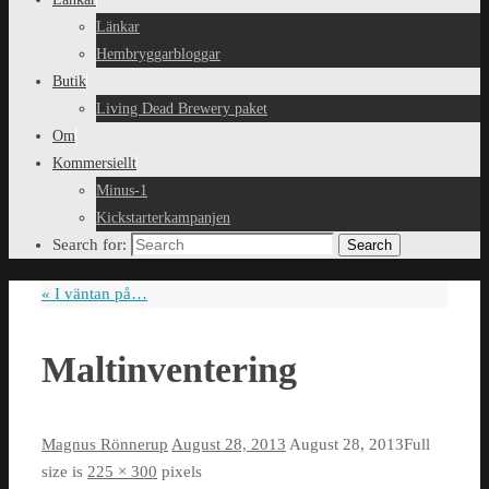
Länkar
Hembryggarbloggar
Butik
Living Dead Brewery paket
Om
Kommersiellt
Minus-1
Kickstarterkampanjen
Search for:
Search
«
I väntan på…
Maltinventering
Magnus Rönnerup
August 28, 2013
August 28, 2013
Full
size is
225 × 300
pixels