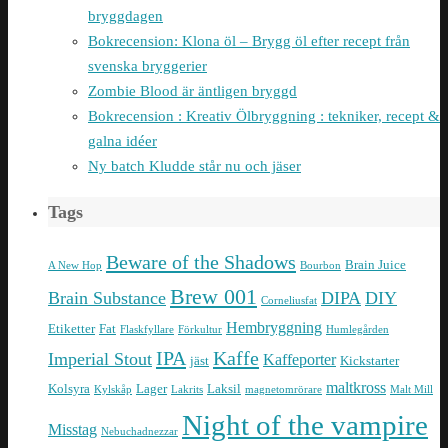
bryggdagen
Bokrecension: Klona öl – Brygg öl efter recept från
svenska bryggerier
Zombie Blood är äntligen bryggd
Bokrecension : Kreativ Ölbryggning : tekniker, recept &
galna idéer
Ny batch Kludde står nu och jäser
Tags
Beware of the Shadows
Brain Juice
A New Hop
Bourbon
Brew 001
Brain Substance
DIPA
DIY
Corneliusfat
Hembryggning
Etiketter
Fat
Flaskfyllare
Förkultur
Humlegården
IPA
Kaffe
Imperial Stout
Kaffeporter
jäst
Kickstarter
maltkross
Kolsyra
Lager
Laksil
Kylskåp
Lakrits
magnetomrörare
Malt Mill
Night of the vampire
Misstag
Nebuchadnezzar