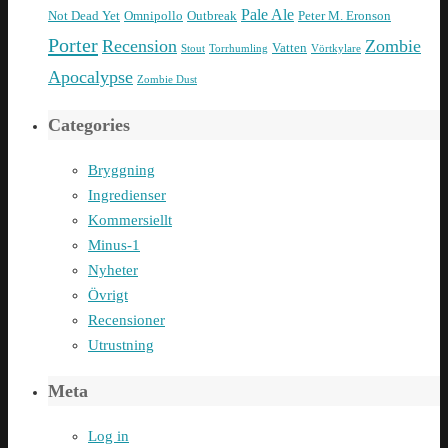
Pale Ale
Not Dead Yet
Omnipollo
Outbreak
Peter M. Eronson
Porter
Recension
Zombie
Vatten
Stout
Torrhumling
Vörtkylare
Apocalypse
Zombie Dust
Categories
Bryggning
Ingredienser
Kommersiellt
Minus-1
Nyheter
Övrigt
Recensioner
Utrustning
Meta
Log in