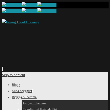
Skip to content
Blogg
Mina bryggder
Brygga öl hemma
Brygga öl hemma
Förkultur på flytande jäst