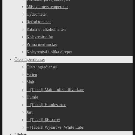
Mäskvattnets temperatur
Hydrometer
Refraktometer
Räkna ut alkoholhalten
Kolsyresätta fat
Prima med socker
Kolsyrenivå i olika öltyper
Ölets ingredienser
Ölets ingredienser
Vatten
Malt
– [Tabell] Malt – olika tillverkare
Humle
– [Tabell] Humlesorter
Jäst
– [Tabell] Jästsorter
– [Tabell] Wyeast vs. White Labs
Länkar