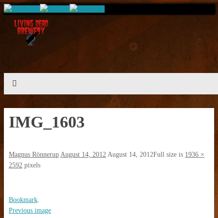
IMG_1603
Magnus Rönnerup
August 14, 2012
August 14, 2012
Full size is
1936 ×
2592
pixels
Bookmark
.
Previous image