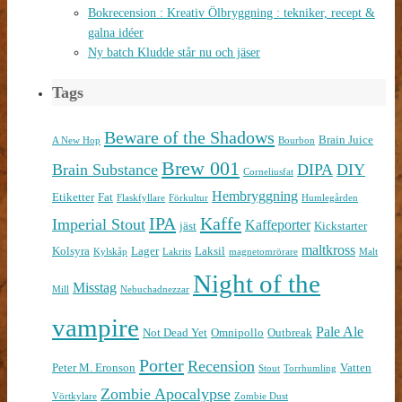
Bokrecension : Kreativ Ölbryggning : tekniker, recept &
galna idéer
Ny batch Kludde står nu och jäser
Tags
Beware of the Shadows
Brain Juice
A New Hop
Bourbon
Brew 001
Brain Substance
DIPA
DIY
Corneliusfat
Hembryggning
Etiketter
Fat
Flaskfyllare
Förkultur
Humlegården
IPA
Kaffe
Imperial Stout
Kaffeporter
jäst
Kickstarter
maltkross
Kolsyra
Lager
Laksil
Kylskåp
Lakrits
magnetomrörare
Malt
Night of the
Misstag
Mill
Nebuchadnezzar
vampire
Pale Ale
Not Dead Yet
Omnipollo
Outbreak
Porter
Recension
Peter M. Eronson
Vatten
Stout
Torrhumling
Zombie Apocalypse
Vörtkylare
Zombie Dust