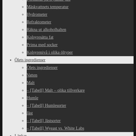
Mäskvattnets temperatur
Hydrometer
Refraktometer
Räkna ut alkoholhalten
Kolsyresätta fat
Prima med socker
Kolsyrenivå i olika öltyper
Ölets ingredienser
Ölets ingredienser
Vatten
Malt
– [Tabell] Malt – olika tillverkare
Humle
– [Tabell] Humlesorter
Jäst
– [Tabell] Jästsorter
– [Tabell] Wyeast vs. White Labs
Länkar