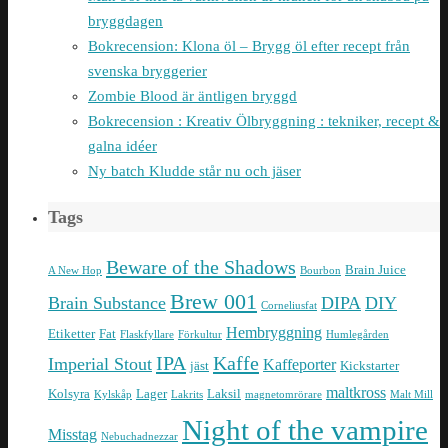
bryggdagen
Bokrecension: Klona öl – Brygg öl efter recept från
svenska bryggerier
Zombie Blood är äntligen bryggd
Bokrecension : Kreativ Ölbryggning : tekniker, recept &
galna idéer
Ny batch Kludde står nu och jäser
Tags
Beware of the Shadows
Brain Juice
A New Hop
Bourbon
Brew 001
Brain Substance
DIPA
DIY
Corneliusfat
Hembryggning
Etiketter
Fat
Flaskfyllare
Förkultur
Humlegården
IPA
Kaffe
Imperial Stout
Kaffeporter
jäst
Kickstarter
maltkross
Kolsyra
Lager
Laksil
Kylskåp
Lakrits
magnetomrörare
Malt Mill
Night of the vampire
Misstag
Nebuchadnezzar