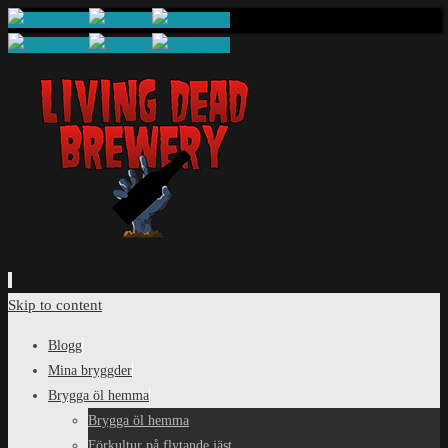
Skip to content
Blogg
Mina bryggder
Brygga öl hemma
Brygga öl hemma
Förkultur på flytande jäst