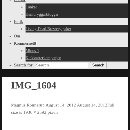
Länkar
Hembryggarbloggar
Butik
Living Dead Brewery paket
Om
Kommersiellt
Minus-1
Kickstarterkampanjen
Search for:
Search
IMG_1604
Magnus Rönnerup
August 14, 2012
August 14, 2012
Full
size is
1936 × 2592
pixels