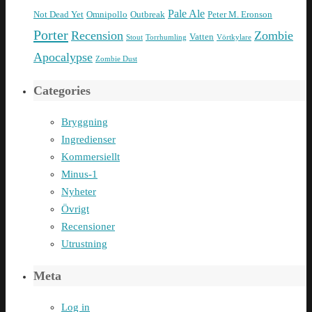
Pale Ale
Not Dead Yet
Omnipollo
Outbreak
Peter M. Eronson
Porter
Recension
Zombie
Vatten
Stout
Torrhumling
Vörtkylare
Apocalypse
Zombie Dust
Categories
Bryggning
Ingredienser
Kommersiellt
Minus-1
Nyheter
Övrigt
Recensioner
Utrustning
Meta
Log in