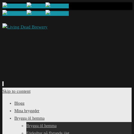
Skip to content
Blogg
Mina bryggder
Brygga öl hemma
Brygga öl hemma
Förkultur på flytande jäst