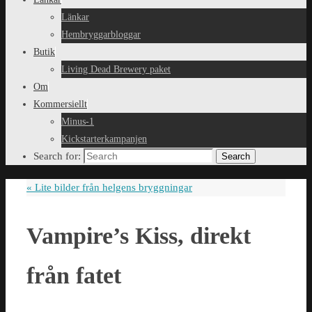
Länkar
Hembryggarbloggar
Butik
Living Dead Brewery paket
Om
Kommersiellt
Minus-1
Kickstarterkampanjen
Search for:
Search
«
Lite bilder från helgens bryggningar
Vampire’s Kiss, direkt
från fatet