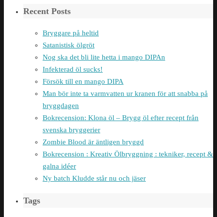
Recent Posts
Bryggare på heltid
Satanistisk ölgröt
Nog ska det bli lite hetta i mango DIPAn
Infekterad öl sucks!
Försök till en mango DIPA
Man bör inte ta varmvatten ur kranen för att snabba på
bryggdagen
Bokrecension: Klona öl – Brygg öl efter recept från
svenska bryggerier
Zombie Blood är äntligen bryggd
Bokrecension : Kreativ Ölbryggning : tekniker, recept &
galna idéer
Ny batch Kludde står nu och jäser
Tags