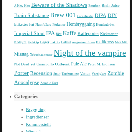
Beware of the Shadows
Brain Juice
A New Hop
Bourbon
Brew 001
Brain Substance
DIPA
DIY
Corneliusfat
Hembryggning
Etiketter
Fat
Flaskfyllare
Förkultur
Humlegården
IPA
Kaffe
Imperial Stout
Kaffeporter
jäst
Kickstarter
maltkross
Kolsyra
Lager
Laksil
Kylskåp
Lakrits
magnetomrörare
Malt Mill
Night of the vampire
Misstag
Nebuchadnezzar
Pale Ale
Not Dead Yet
Omnipollo
Outbreak
Peter M. Eronson
Porter
Recension
Zombie
Vatten
Stout
Torrhumling
Vörtkylare
Apocalypse
Zombie Dust
Categories
Bryggning
Ingredienser
Kommersiellt
Minus-1