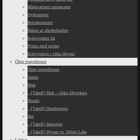
Mäskvattnets temperatur
Hydrometer
Refraktometer
Räkna ut alkoholhalten
Kolsyresätta fat
Prima med socker
Kolsyrenivå i olika öltyper
Ölets ingredienser
Ölets ingredienser
Vatten
Malt
– [Tabell] Malt – olika tillverkare
Humle
– [Tabell] Humlesorter
Jäst
– [Tabell] Jästsorter
– [Tabell] Wyeast vs. White Labs
Länkar