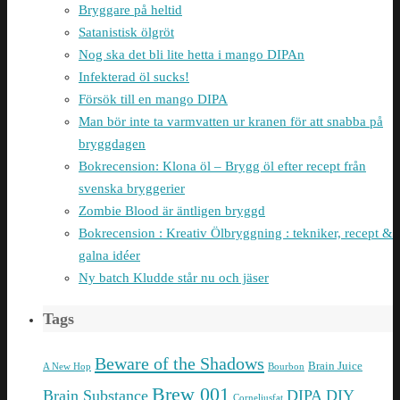
Bryggare på heltid
Satanistisk ölgröt
Nog ska det bli lite hetta i mango DIPAn
Infekterad öl sucks!
Försök till en mango DIPA
Man bör inte ta varmvatten ur kranen för att snabba på
bryggdagen
Bokrecension: Klona öl – Brygg öl efter recept från
svenska bryggerier
Zombie Blood är äntligen bryggd
Bokrecension : Kreativ Ölbryggning : tekniker, recept &
galna idéer
Ny batch Kludde står nu och jäser
Tags
Beware of the Shadows
Brain Juice
A New Hop
Bourbon
Brew 001
Brain Substance
DIPA
DIY
Corneliusfat