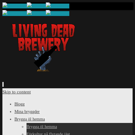
Skip to content
Blogg
Mina bryggder
Brygga öl hemma
Brygga öl hemma
Förkultur på flytande jäst