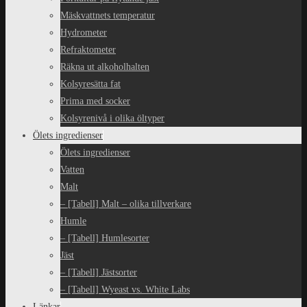
Mäskvattnets temperatur
Hydrometer
Refraktometer
Räkna ut alkoholhalten
Kolsyresätta fat
Prima med socker
Kolsyrenivå i olika öltyper
Ölets ingredienser
Ölets ingredienser
Vatten
Malt
– [Tabell] Malt – olika tillverkare
Humle
– [Tabell] Humlesorter
Jäst
– [Tabell] Jästsorter
– [Tabell] Wyeast vs. White Labs
Länkar