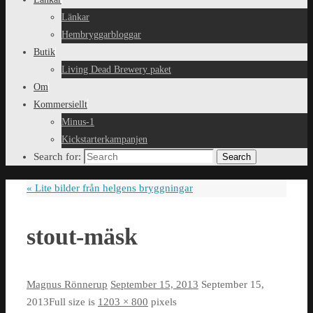
Länkar
Hembryggarbloggar
Butik
Living Dead Brewery paket
Om
Kommersiellt
Minus-1
Kickstarterkampanjen
Search for:
Search
«
Lite bilder från helgens bryggningar
stout-mäsk
Magnus Rönnerup
September 15, 2013
September 15,
2013
Full size is
1203 × 800
pixels