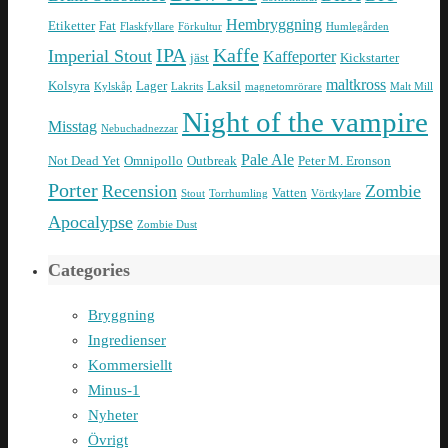
Hembryggning
Etiketter
Fat
Flaskfyllare
Förkultur
Humlegården
IPA
Kaffe
Imperial Stout
Kaffeporter
jäst
Kickstarter
maltkross
Kolsyra
Lager
Laksil
Kylskåp
Lakrits
magnetomrörare
Malt Mill
Night of the vampire
Misstag
Nebuchadnezzar
Pale Ale
Not Dead Yet
Omnipollo
Outbreak
Peter M. Eronson
Porter
Recension
Zombie
Vatten
Stout
Torrhumling
Vörtkylare
Apocalypse
Zombie Dust
Categories
Bryggning
Ingredienser
Kommersiellt
Minus-1
Nyheter
Övrigt