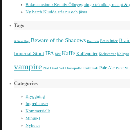
Bokrecension : Kreativ Ölbryggning : tekniker, recept & 
Ny batch Kludde står nu och jäser
Tags
Beware of the Shadows
Brai
Brain Juice
A New Hop
Bourbon
IPA
Kaffe
Imperial Stout
Kaffeporter
jäst
Kickstarter
Kolsyra
vampire
Pale Ale
Not Dead Yet
Omnipollo
Outbreak
Peter M.
Categories
Bryggning
Ingredienser
Kommersiellt
Minus-1
Nyheter