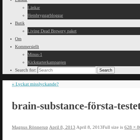
Länkar
Hembryggarbloggar
Butik
Living Dead Brewery paket
Om
Kommersiellt
Minus-1
Kickstarterkampanjen
Search for:
Search
«
Lyckat misslyckande?
brain-substance-första-teste
Magnus Rönnerup
April 8, 2013
April 8, 2013
Full size is
628 × 8