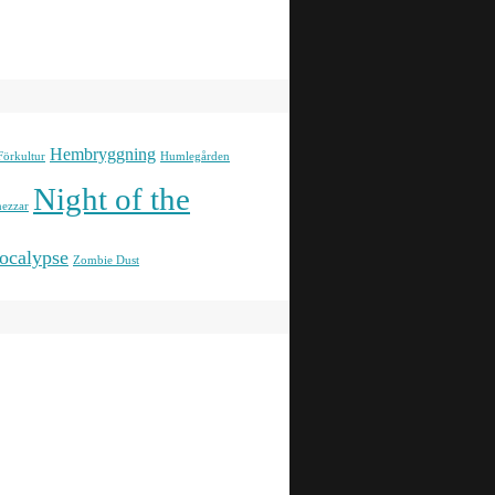
Hembryggning
Förkultur
Humlegården
Night of the
ezzar
ocalypse
Zombie Dust