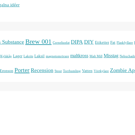
galna idéer
Brew 001
n Substance
DIPA
DIY
Etiketter
Fat
Corneliusfat
Flaskfyllare
maltkross
Misstag
Lager
Laksil
Kylskåp
Lakrits
magnetomrörare
Malt Mill
Nebuchadn
Porter
Recension
Zombie Ap
 Eronson
Vatten
Stout
Torrhumling
Vörtkylare