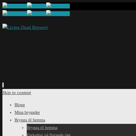
Skip to content
Blogg
Mina bryggder
Brygga öl hemma
Brygga öl hemma
Förkultur på flytande jäst