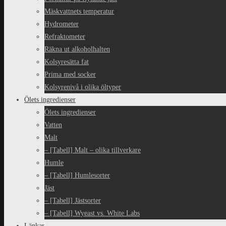
Mäskvattnets temperatur
Hydrometer
Refraktometer
Räkna ut alkoholhalten
Kolsyresätta fat
Prima med socker
Kolsyrenivå i olika öltyper
Ölets ingredienser
Ölets ingredienser
Vatten
Malt
– [Tabell] Malt – olika tillverkare
Humle
– [Tabell] Humlesorter
Jäst
– [Tabell] Jästsorter
– [Tabell] Wyeast vs. White Labs
Länkar