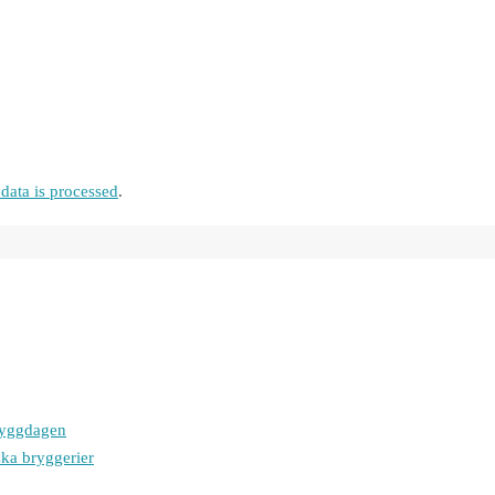
ata is processed
.
bryggdagen
ska bryggerier