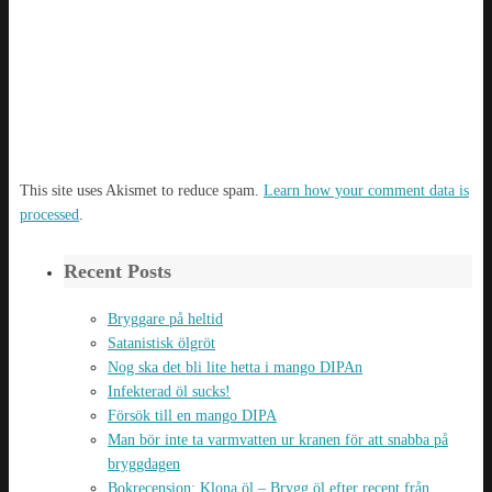
This site uses Akismet to reduce spam.
Learn how your comment data is
processed
.
Recent Posts
Bryggare på heltid
Satanistisk ölgröt
Nog ska det bli lite hetta i mango DIPAn
Infekterad öl sucks!
Försök till en mango DIPA
Man bör inte ta varmvatten ur kranen för att snabba på
bryggdagen
Bokrecension: Klona öl – Brygg öl efter recept från