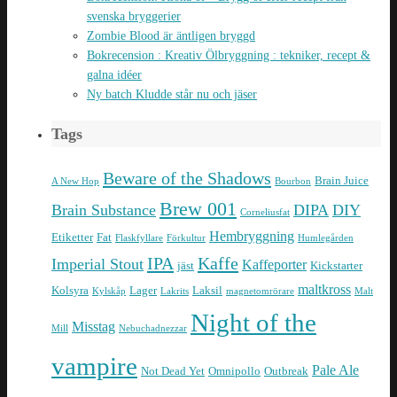
svenska bryggerier
Zombie Blood är äntligen bryggd
Bokrecension : Kreativ Ölbryggning : tekniker, recept &
galna idéer
Ny batch Kludde står nu och jäser
Tags
Beware of the Shadows
Brain Juice
A New Hop
Bourbon
Brew 001
Brain Substance
DIPA
DIY
Corneliusfat
Hembryggning
Etiketter
Fat
Flaskfyllare
Förkultur
Humlegården
IPA
Kaffe
Imperial Stout
Kaffeporter
jäst
Kickstarter
maltkross
Kolsyra
Lager
Laksil
Kylskåp
Lakrits
magnetomrörare
Malt
Night of the
Misstag
Mill
Nebuchadnezzar
vampire
Pale Ale
Not Dead Yet
Omnipollo
Outbreak