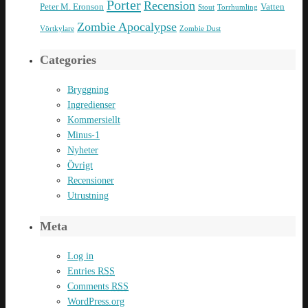
Porter
Recension
Peter M. Eronson
Vatten
Stout
Torrhumling
Zombie Apocalypse
Vörtkylare
Zombie Dust
Categories
Bryggning
Ingredienser
Kommersiellt
Minus-1
Nyheter
Övrigt
Recensioner
Utrustning
Meta
Log in
Entries
RSS
Comments
RSS
WordPress.org