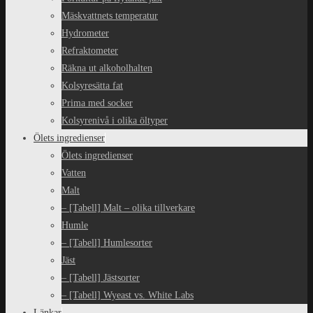
Mäskvattnets temperatur
Hydrometer
Refraktometer
Räkna ut alkoholhalten
Kolsyresätta fat
Prima med socker
Kolsyrenivå i olika öltyper
Ölets ingredienser
Ölets ingredienser
Vatten
Malt
– [Tabell] Malt – olika tillverkare
Humle
– [Tabell] Humlesorter
Jäst
– [Tabell] Jästsorter
– [Tabell] Wyeast vs. White Labs
Länkar