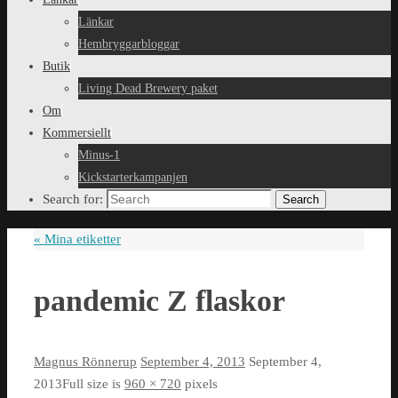
Länkar
Hembryggarbloggar
Butik
Living Dead Brewery paket
Om
Kommersiellt
Minus-1
Kickstarterkampanjen
Search for:
Search
«
Mina etiketter
pandemic Z flaskor
Magnus Rönnerup
September 4, 2013
September 4,
2013
Full size is
960 × 720
pixels