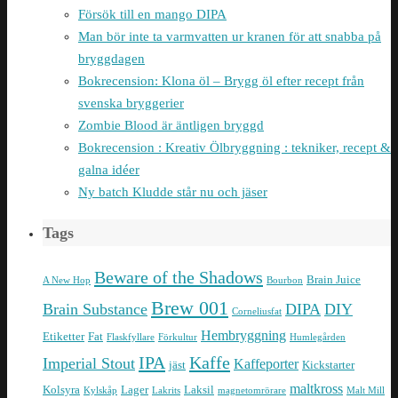
Försök till en mango DIPA
Man bör inte ta varmvatten ur kranen för att snabba på
bryggdagen
Bokrecension: Klona öl – Brygg öl efter recept från
svenska bryggerier
Zombie Blood är äntligen bryggd
Bokrecension : Kreativ Ölbryggning : tekniker, recept &
galna idéer
Ny batch Kludde står nu och jäser
Tags
Beware of the Shadows
Brain Juice
A New Hop
Bourbon
Brew 001
Brain Substance
DIPA
DIY
Corneliusfat
Hembryggning
Etiketter
Fat
Flaskfyllare
Förkultur
Humlegården
IPA
Kaffe
Imperial Stout
Kaffeporter
jäst
Kickstarter
maltkross
Kolsyra
Lager
Laksil
Kylskåp
Lakrits
magnetomrörare
Malt Mill