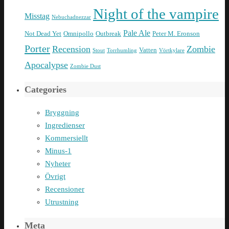
Night of the vampire
Misstag
Nebuchadnezzar
Pale Ale
Not Dead Yet
Omnipollo
Outbreak
Peter M. Eronson
Porter
Recension
Zombie
Vatten
Stout
Torrhumling
Vörtkylare
Apocalypse
Zombie Dust
Categories
Bryggning
Ingredienser
Kommersiellt
Minus-1
Nyheter
Övrigt
Recensioner
Utrustning
Meta