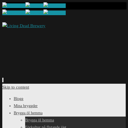
Skip to content
Blogg
Mina bryggder
Brygga öl hemma
Brygga öl hemma
Förkultur på flytande jäst