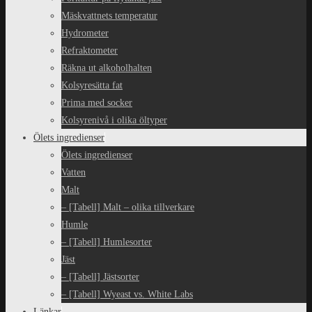
Mäskvattnets temperatur
Hydrometer
Refraktometer
Räkna ut alkoholhalten
Kolsyresätta fat
Prima med socker
Kolsyrenivå i olika öltyper
Ölets ingredienser
Ölets ingredienser
Vatten
Malt
– [Tabell] Malt – olika tillverkare
Humle
– [Tabell] Humlesorter
Jäst
– [Tabell] Jästsorter
– [Tabell] Wyeast vs. White Labs
Länkar