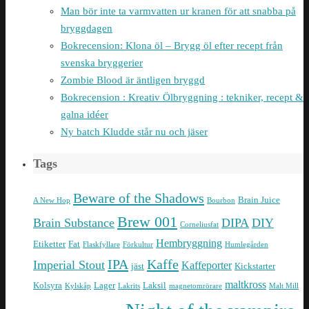
Man bör inte ta varmvatten ur kranen för att snabba på
bryggdagen
Bokrecension: Klona öl – Brygg öl efter recept från
svenska bryggerier
Zombie Blood är äntligen bryggd
Bokrecension : Kreativ Ölbryggning : tekniker, recept &
galna idéer
Ny batch Kludde står nu och jäser
Tags
Beware of the Shadows
Brain Juice
A New Hop
Bourbon
Brew 001
Brain Substance
DIPA
DIY
Corneliusfat
Hembryggning
Etiketter
Fat
Flaskfyllare
Förkultur
Humlegården
IPA
Kaffe
Imperial Stout
Kaffeporter
jäst
Kickstarter
maltkross
Kolsyra
Lager
Laksil
Kylskåp
Lakrits
magnetomrörare
Malt Mill