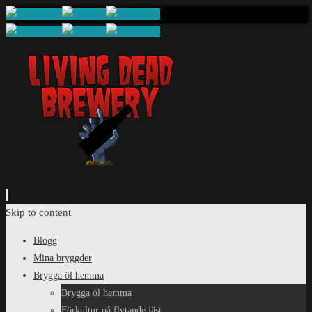
Skip to content
Blogg
Mina bryggder
Brygga öl hemma
Brygga öl hemma
Förkultur på flytande jäst