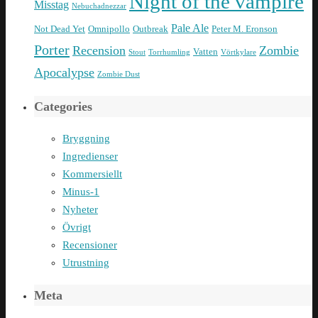
Night of the vampire
Misstag
Nebuchadnezzar
Pale Ale
Not Dead Yet
Omnipollo
Outbreak
Peter M. Eronson
Porter
Recension
Zombie
Vatten
Stout
Torrhumling
Vörtkylare
Apocalypse
Zombie Dust
Categories
Bryggning
Ingredienser
Kommersiellt
Minus-1
Nyheter
Övrigt
Recensioner
Utrustning
Meta