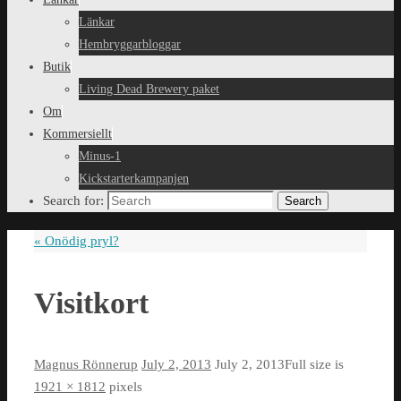
Länkar
Hembryggarbloggar
Butik
Living Dead Brewery paket
Om
Kommersiellt
Minus-1
Kickstarterkampanjen
Search for:
Search
«
Onödig pryl?
Visitkort
Magnus Rönnerup
July 2, 2013
July 2, 2013
Full size is
1921 × 1812
pixels