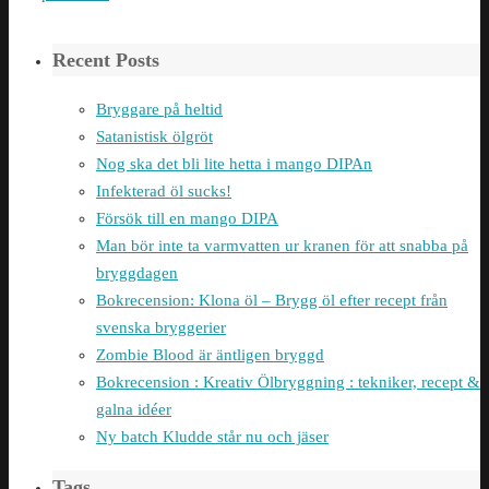
Recent Posts
Bryggare på heltid
Satanistisk ölgröt
Nog ska det bli lite hetta i mango DIPAn
Infekterad öl sucks!
Försök till en mango DIPA
Man bör inte ta varmvatten ur kranen för att snabba på
bryggdagen
Bokrecension: Klona öl – Brygg öl efter recept från
svenska bryggerier
Zombie Blood är äntligen bryggd
Bokrecension : Kreativ Ölbryggning : tekniker, recept &
galna idéer
Ny batch Kludde står nu och jäser
Tags