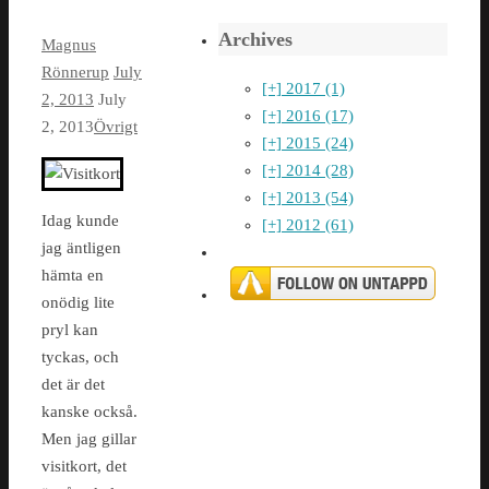
Archives
Magnus
Rönnerup
July
[+]
2017 (1)
2, 2013
July
[+]
2016 (17)
2, 2013
Övrigt
[+]
2015 (24)
[+]
2014 (28)
[+]
2013 (54)
Idag kunde
[+]
2012 (61)
jag äntligen
hämta en
onödig lite
pryl kan
tyckas, och
det är det
kanske också.
Men jag gillar
visitkort, det