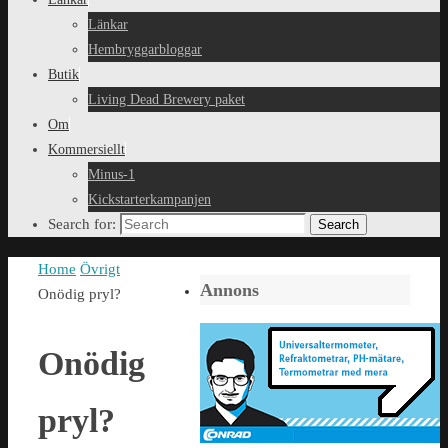
Länkar
Hembryggarbloggar
Butik
Living Dead Brewery paket
Om
Kommersiellt
Minus-1
Kickstarterkampanjen
Search for:
Search
Home
Övrigt
Annons
Onödig pryl?
Onödig
pryl?