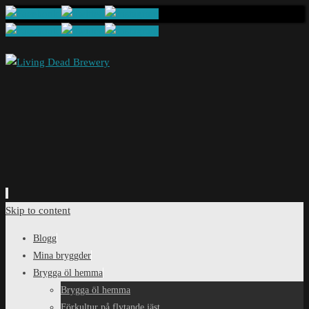
Skip to content
Blogg
Mina bryggder
Brygga öl hemma
Brygga öl hemma
Förkultur på flytande jäst