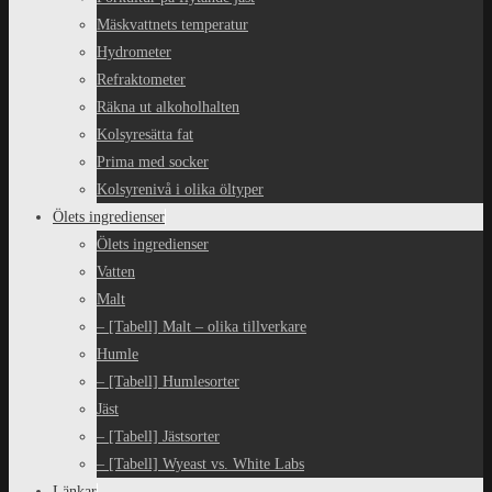
Mäskvattnets temperatur
Hydrometer
Refraktometer
Räkna ut alkoholhalten
Kolsyresätta fat
Prima med socker
Kolsyrenivå i olika öltyper
Ölets ingredienser
Ölets ingredienser
Vatten
Malt
– [Tabell] Malt – olika tillverkare
Humle
– [Tabell] Humlesorter
Jäst
– [Tabell] Jästsorter
– [Tabell] Wyeast vs. White Labs
Länkar