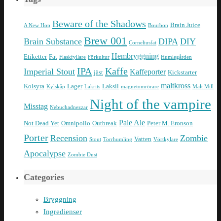
Beware of the Shadows
Brain Juice
A New Hop
Bourbon
Brew 001
Brain Substance
DIPA
DIY
Corneliusfat
Hembryggning
Etiketter
Fat
Flaskfyllare
Förkultur
Humlegården
IPA
Kaffe
Imperial Stout
Kaffeporter
jäst
Kickstarter
maltkross
Kolsyra
Lager
Laksil
Kylskåp
Lakrits
magnetomrörare
Malt Mill
Night of the vampire
Misstag
Nebuchadnezzar
Pale Ale
Not Dead Yet
Omnipollo
Outbreak
Peter M. Eronson
Porter
Recension
Zombie
Vatten
Stout
Torrhumling
Vörtkylare
Apocalypse
Zombie Dust
Categories
Bryggning
Ingredienser