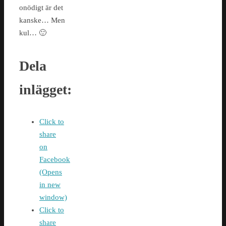
onödigt är det
kanske… Men
kul… 🙂
Dela
inlägget:
Click to
share
on
Facebook
(Opens
in new
window)
Click to
share