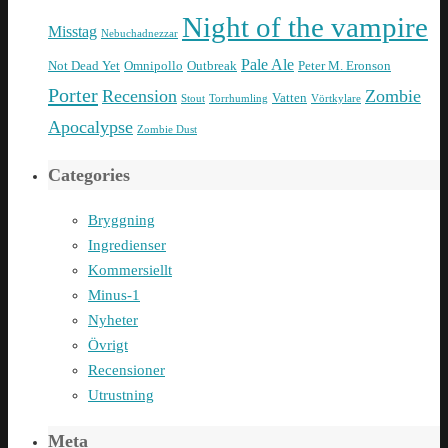
Night of the vampire
Misstag
Nebuchadnezzar
Pale Ale
Not Dead Yet
Omnipollo
Outbreak
Peter M. Eronson
Porter
Recension
Zombie
Vatten
Stout
Torrhumling
Vörtkylare
Apocalypse
Zombie Dust
Categories
Bryggning
Ingredienser
Kommersiellt
Minus-1
Nyheter
Övrigt
Recensioner
Utrustning
Meta