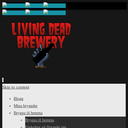
Skip to content
Blogg
Mina bryggder
Brygga öl hemma
Brygga öl hemma
Förkultur på flytande jäst