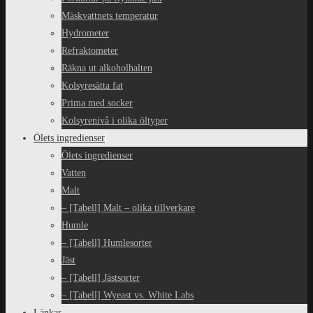
Mäskvattnets temperatur
Hydrometer
Refraktometer
Räkna ut alkoholhalten
Kolsyresätta fat
Prima med socker
Kolsyrenivå i olika öltyper
Ölets ingredienser
Ölets ingredienser
Vatten
Malt
– [Tabell] Malt – olika tillverkare
Humle
– [Tabell] Humlesorter
Jäst
– [Tabell] Jästsorter
– [Tabell] Wyeast vs. White Labs
Länkar