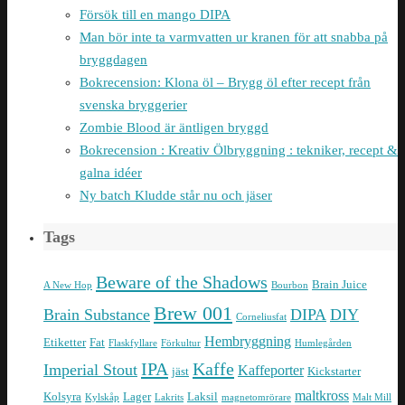
Försök till en mango DIPA
Man bör inte ta varmvatten ur kranen för att snabba på
bryggdagen
Bokrecension: Klona öl – Brygg öl efter recept från
svenska bryggerier
Zombie Blood är äntligen bryggd
Bokrecension : Kreativ Ölbryggning : tekniker, recept &
galna idéer
Ny batch Kludde står nu och jäser
Tags
Beware of the Shadows
Brain Juice
A New Hop
Bourbon
Brew 001
Brain Substance
DIPA
DIY
Corneliusfat
Hembryggning
Etiketter
Fat
Flaskfyllare
Förkultur
Humlegården
IPA
Kaffe
Imperial Stout
Kaffeporter
jäst
Kickstarter
maltkross
Kolsyra
Lager
Laksil
Kylskåp
Lakrits
magnetomrörare
Malt Mill