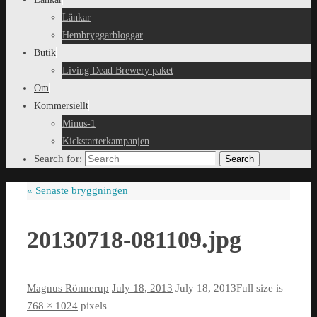
Länkar
Hembryggarbloggar
Butik
Living Dead Brewery paket
Om
Kommersiellt
Minus-1
Kickstarterkampanjen
Search for:
Search
«
Senaste bryggningen
20130718-081109.jpg
Magnus Rönnerup
July 18, 2013
July 18, 2013
Full size is
768 × 1024
pixels