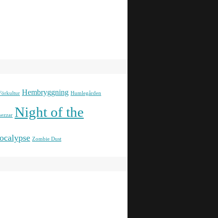
Hembryggning
Förkultur
Humlegården
Night of the
ezzar
ocalypse
Zombie Dust