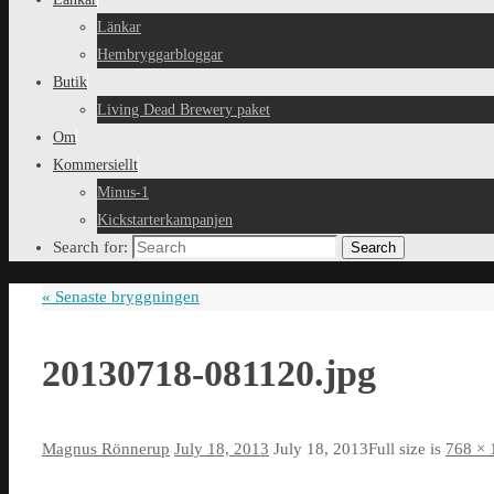
Länkar
Hembryggarbloggar
Butik
Living Dead Brewery paket
Om
Kommersiellt
Minus-1
Kickstarterkampanjen
Search for:
Search
«
Senaste bryggningen
20130718-081120.jpg
Magnus Rönnerup
July 18, 2013
July 18, 2013
Full size is
768 × 