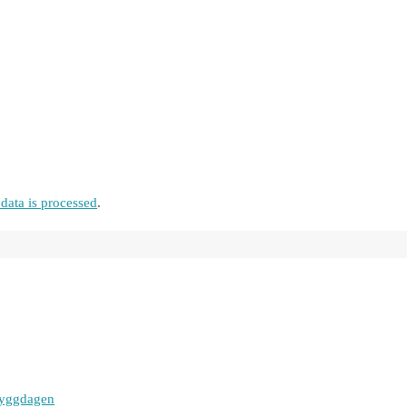
ata is processed
.
bryggdagen