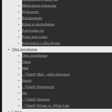
Mäskvattnets temperatur
Hydrometer
Refraktometer
Räkna ut alkoholhalten
Kolsyresätta fat
Prima med socker
Kolsyrenivå i olika öltyper
Ölets ingredienser
Ölets ingredienser
Vatten
Malt
– [Tabell] Malt – olika tillverkare
Humle
– [Tabell] Humlesorter
Jäst
– [Tabell] Jästsorter
– [Tabell] Wyeast vs. White Labs
Länkar