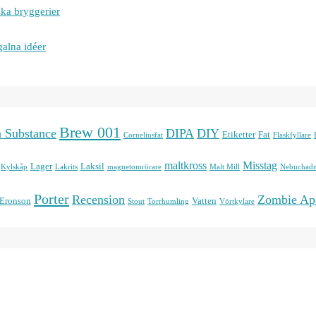
ska bryggerier
galna idéer
Brew 001
n Substance
DIPA
DIY
Etiketter
Fat
Corneliusfat
Flaskfyllare
maltkross
Misstag
Lager
Laksil
Kylskåp
Lakrits
magnetomrörare
Malt Mill
Nebuchadn
Porter
Recension
Zombie Ap
 Eronson
Vatten
Stout
Torrhumling
Vörtkylare