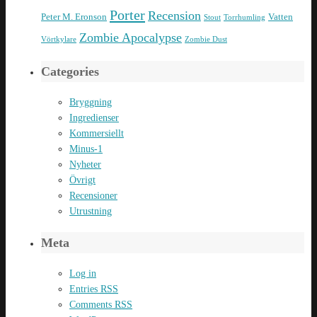
Porter
Recension
Peter M. Eronson
Vatten
Stout
Torrhumling
Zombie Apocalypse
Vörtkylare
Zombie Dust
Categories
Bryggning
Ingredienser
Kommersiellt
Minus-1
Nyheter
Övrigt
Recensioner
Utrustning
Meta
Log in
Entries
RSS
Comments
RSS