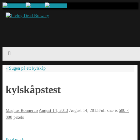
«
Sugen på ett kylskåp
kylskåpstest
Magnus Rönnerup
August 14, 2013
August 14, 2013
Full size is
600 ×
800
pixels
Bookmark
.