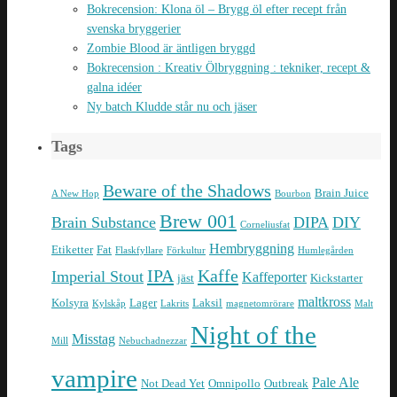
Bokrecension: Klona öl – Brygg öl efter recept från
svenska bryggerier
Zombie Blood är äntligen bryggd
Bokrecension : Kreativ Ölbryggning : tekniker, recept &
galna idéer
Ny batch Kludde står nu och jäser
Tags
Beware of the Shadows
Brain Juice
A New Hop
Bourbon
Brew 001
Brain Substance
DIPA
DIY
Corneliusfat
Hembryggning
Etiketter
Fat
Flaskfyllare
Förkultur
Humlegården
IPA
Kaffe
Imperial Stout
Kaffeporter
jäst
Kickstarter
maltkross
Kolsyra
Lager
Laksil
Kylskåp
Lakrits
magnetomrörare
Malt
Night of the
Misstag
Mill
Nebuchadnezzar
vampire
Pale Ale
Not Dead Yet
Omnipollo
Outbreak