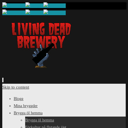
Skip to content
Blogg
Mina bryggder
Brygga öl hemma
Brygga öl hemma
Förkultur på flytande jäst