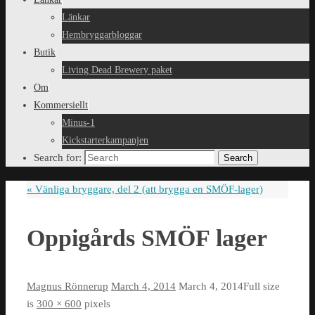
Länkar
Hembryggarbloggar
Butik
Living Dead Brewery paket
Om
Kommersiellt
Minus-1
Kickstarterkampanjen
Search for:
Search
«
Vänliga bryggare, del 2 (att brygga en SMÖF-lager)
Oppigårds SMÖF lager
Magnus Rönnerup
March 4, 2014
March 4, 2014
Full size
is
300 × 600
pixels