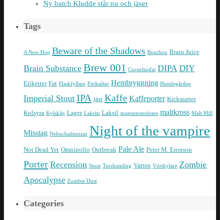
Ny batch Kludde står nu och jäser
Tags
Beware of the Shadows
Brain Juice
A New Hop
Bourbon
Brew 001
Brain Substance
DIPA
DIY
Corneliusfat
Hembryggning
Etiketter
Fat
Flaskfyllare
Förkultur
Humlegården
IPA
Kaffe
Imperial Stout
Kaffeporter
jäst
Kickstarter
maltkross
Kolsyra
Lager
Laksil
Kylskåp
Lakrits
magnetomrörare
Malt Mill
Night of the vampire
Misstag
Nebuchadnezzar
Pale Ale
Not Dead Yet
Omnipollo
Outbreak
Peter M. Eronson
Porter
Recension
Zombie
Vatten
Stout
Torrhumling
Vörtkylare
Apocalypse
Zombie Dust
Categories