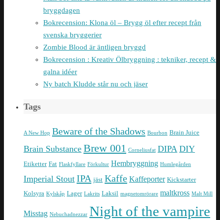
bryggdagen
Bokrecension: Klona öl – Brygg öl efter recept från
svenska bryggerier
Zombie Blood är äntligen bryggd
Bokrecension : Kreativ Ölbryggning : tekniker, recept &
galna idéer
Ny batch Kludde står nu och jäser
Tags
Beware of the Shadows
Brain Juice
A New Hop
Bourbon
Brew 001
Brain Substance
DIPA
DIY
Corneliusfat
Hembryggning
Etiketter
Fat
Flaskfyllare
Förkultur
Humlegården
IPA
Kaffe
Imperial Stout
Kaffeporter
jäst
Kickstarter
maltkross
Kolsyra
Lager
Laksil
Kylskåp
Lakrits
magnetomrörare
Malt Mill
Night of the vampire
Misstag
Nebuchadnezzar