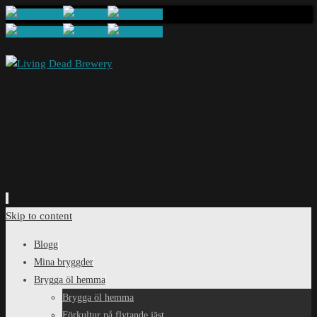
Skip to content
Blogg
Mina bryggder
Brygga öl hemma
Brygga öl hemma
Förkultur på flytande jäst