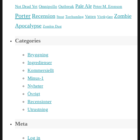
Pale Ale
Not Dead Yet
Omnipollo
Outbreak
Peter M. Eronson
Porter
Recension
Zombie
Vatten
Stout
Torrhumling
Vörtkylare
Apocalypse
Zombie Dust
Categories
Bryggning
Ingredienser
Kommersiellt
Minus-1
Nyheter
Övrigt
Recensioner
Utrustning
Meta
Log in