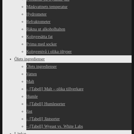
Mäskvattnets temperatur
Hydrometer
Refraktometer
Räkna ut alkoholhalten
Kolsyresätta fat
Prima med socker
Kolsyrenivå i olika öltyper
Ölets ingredienser
Ölets ingredienser
Vatten
Malt
– [Tabell] Malt – olika tillverkare
Humle
– [Tabell] Humlesorter
Jäst
– [Tabell] Jästsorter
– [Tabell] Wyeast vs. White Labs
Länkar