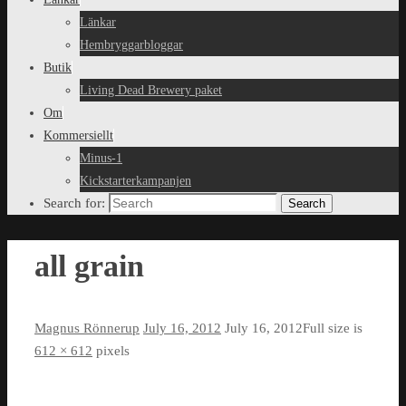
Länkar
Hembryggarbloggar
Butik
Living Dead Brewery paket
Om
Kommersiellt
Minus-1
Kickstarterkampanjen
Search for:
Search
all grain
Magnus Rönnerup
July 16, 2012
July 16, 2012
Full size is
612 × 612
pixels