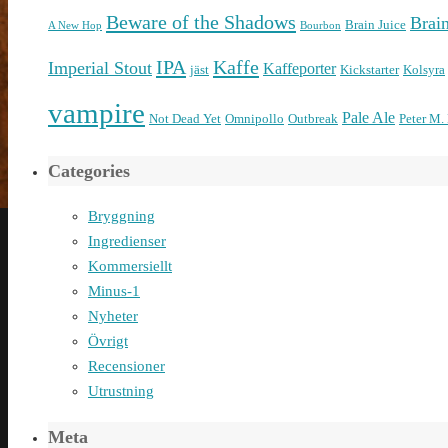
Beware of the Shadows
Brai
Brain Juice
A New Hop
Bourbon
IPA
Kaffe
Imperial Stout
Kaffeporter
jäst
Kickstarter
Kolsyra
vampire
Pale Ale
Not Dead Yet
Omnipollo
Outbreak
Peter M.
Categories
Bryggning
Ingredienser
Kommersiellt
Minus-1
Nyheter
Övrigt
Recensioner
Utrustning
Meta