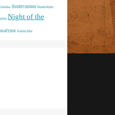
Hembryggning
Förkultur
Humlegården
Night of the
ezzar
ocalypse
Zombie Dust