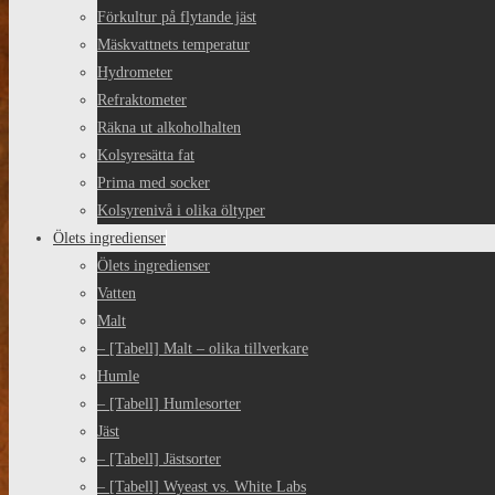
Förkultur på flytande jäst
Mäskvattnets temperatur
Hydrometer
Refraktometer
Räkna ut alkoholhalten
Kolsyresätta fat
Prima med socker
Kolsyrenivå i olika öltyper
Ölets ingredienser
Ölets ingredienser
Vatten
Malt
– [Tabell] Malt – olika tillverkare
Humle
– [Tabell] Humlesorter
Jäst
– [Tabell] Jästsorter
– [Tabell] Wyeast vs. White Labs