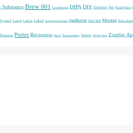
Brew 001
n Substance
DIPA
DIY
Etiketter
Fat
Corneliusfat
Flaskfyllare
maltkross
Misstag
Lager
Laksil
Kylskåp
Lakrits
magnetomrörare
Malt Mill
Nebuchadn
Porter
Recension
Zombie Ap
 Eronson
Vatten
Stout
Torrhumling
Vörtkylare