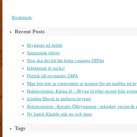
Bookmark
.
Recent Posts
Bryggare på heltid
Satanistisk ölgröt
Nog ska det bli lite hetta i mango DIPAn
Infekterad öl sucks!
Försök till en mango DIPA
Man bör inte ta varmvatten ur kranen för att snabba på 
Bokrecension: Klona öl – Brygg öl efter recept från sven
Zombie Blood är äntligen bryggd
Bokrecension : Kreativ Ölbryggning : tekniker, recept & 
Ny batch Kludde står nu och jäser
Tags