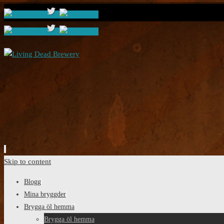
Skip to content
Blogg
Mina bryggder
Brygga öl hemma
Brygga öl hemma