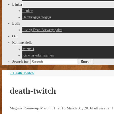
Länkar
Länkar
Hembryggarbloggar
Butik
Living Dead Brewery paket
Om
Kommersiellt
Minus-1
Kickstarterkampanjen
Search for:
Search
«
Death Twitch
death-twitch
Magnus Rönnerup
March 31, 2016
March 31, 2016
Full size is
11