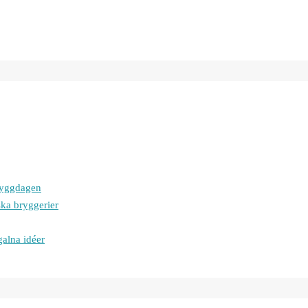
bryggdagen
ska bryggerier
galna idéer